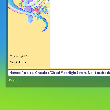
*
Messaggi: 101
Non in linea
Home
»
Parola di Oracolo
» [Gioco] Moonlight Lovers: Neil è uscito da
Pagine :
1