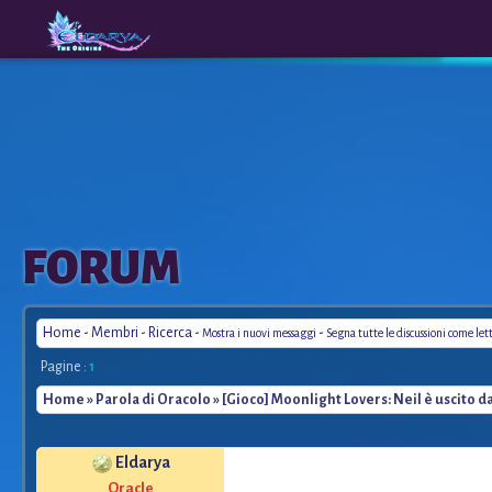
The
A New
FORUM
Origins
Era
Home
-
Membri
-
Ricerca
-
-
Mostra i nuovi messaggi
Segna tutte le discussioni come let
Pagine :
1
Home
»
Parola di Oracolo
» [Gioco] Moonlight Lovers: Neil è uscito da
Eldarya
*
Oracle