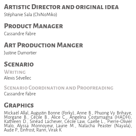
Artistic Director and original idea
Stéphanie Sala (ChiNoMiko)
Product Manager
Cassandre Fabre
Art Production Manger
Justine Dumortier
Scenario
Writing
Alexis Sévellec
Scenario Coordination and Proofreading
Cassandre Fabre
Graphics
Mickaël Allal, Augustin Bonne (Forky), Anne B., Phuong Vy Brihaye,
Morgane B., Cécile B., Alice C., Angelina Costamagna (HADH),
Kathleen D., Sinéad Lachever, Cécile Law, Gaëlle L., Pierre-Olivier
Malo, Alyssa Monnoyeur, Laurie M., Natacha Peaster (Nayala),
Aude P., Einfrost, Rann, Virak K