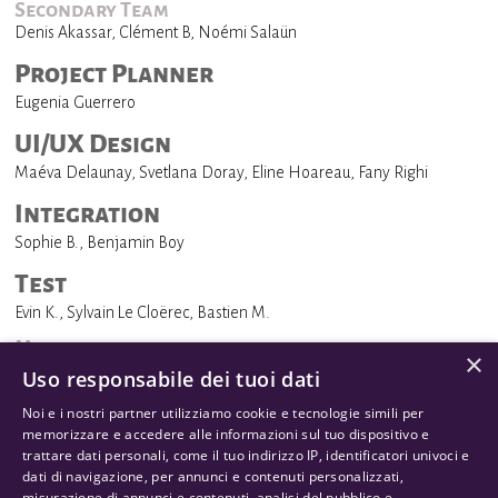
Secondary Team
Denis Akassar, Clément B, Noémi Salaün
Project Planner
Eugenia Guerrero
UI/UX Design
Maéva Delaunay, Svetlana Doray, Eline Hoareau, Fany Righi
Integration
Sophie B., Benjamin Boy
Test
Evin K., Sylvain Le Cloërec, Bastien M.
Marketing
×
Marketing
Uso responsabile dei tuoi dati
Patricio, Alexandre Levenez
Noi e i nostri partner utilizziamo cookie e tecnologie simili per
memorizzare e accedere alle informazioni sul tuo dispositivo e
Communication
trattare dati personali, come il tuo indirizzo IP, identificatori univoci e
Manon G., Audrey L.M., Bastien M., Julien P.
dati di navigazione, per annunci e contenuti personalizzati,
misurazione di annunci e contenuti, analisi del pubblico e