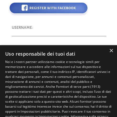
REGISTER WITH FACEBOOK
username:
×
email address:
Uso responsabile dei tuoi dati
Noi e i nostri partner utilizziamo cookie e tecnologie simili per
memorizzare e accedere alle informazioni sul tuo dispositivo e
trattare dati personali, come il tuo indirizzo IP, identificatori univoci e
password:
dati di navigazione, per annunci e contenuti personalizzati,
misurazione di annunci e contenuti, analisi del pubblico e
miglioramento dei servizi. Anche
Fornitori di terze parti (1913)
possono trattare i tuoi dati per questi e altri scopi, incluso l’uso di dati
di geolocalizzazione precisi e caratteristiche del dispositivo. Le tue
I accept the Terms of Service.
scelte si applicano solo a questo sito web. Alcuni fornitori possono
basarsi sul legittimo interesse invece che sul consenso; hai il diritto di
I certify being over the age of 16.
opporti in
Impostazioni pubblicitarie
. Puoi revocare il tuo consenso in
qualsiasi momento in
Impostazioni cookie
.
Informativa sulla privacy