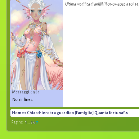
Ultima modifica di anillil (Il 01-07-2026 a 10h14
Messaggi: 6 984
Non in linea
Home
»
Chiacchiere tra guardie
» [Famiglio] Quanta fortuna? ♣
Pagine :
1
...
5
6
7