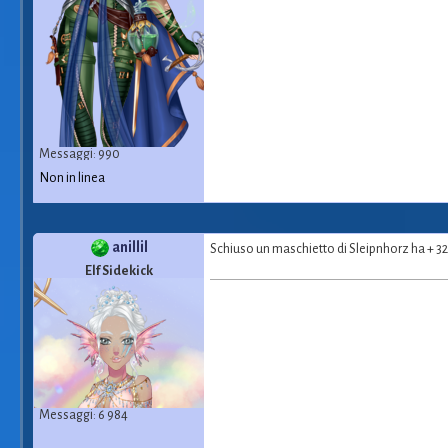
Messaggi: 990
Non in linea
anillil
Schiuso un maschietto di Sleipnhorz ha + 32
Elf Sidekick
Messaggi: 6 984