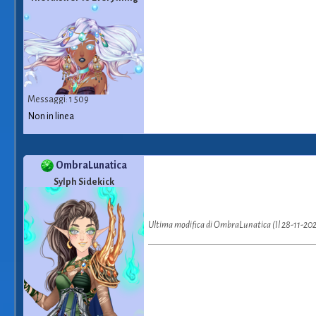
Messaggi: 1 509
Non in linea
OmbraLunatica
Sylph Sidekick
Ultima modifica di OmbraLunatica (Il 28-11-20