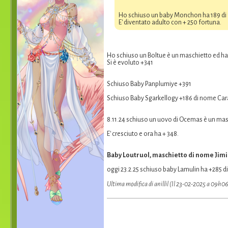
Ho schiuso un baby Monchon ha 189 di 
E' diventato adulto con + 250 fortuna.
Ho schiuso un Boltue è un maschietto ed ha 
Si è evoluto +341
Schiuso Baby Panplumiye +391
Schiuso Baby Sgarkellogy +186 di nome Caram
8.11.24 schiuso un uovo di Ocemas è un masc
E' cresciuto e ora ha + 348.
Baby Loutruol, maschietto di nome Jimin,
oggi 23.2.25 schiuso baby Lamulin ha +285 
Ultima modifica di anillil (Il 23-02-2025 a 09h0