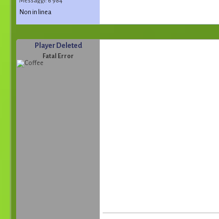
Messaggi: 6 984
Non in linea
Player Deleted
Fatal Error