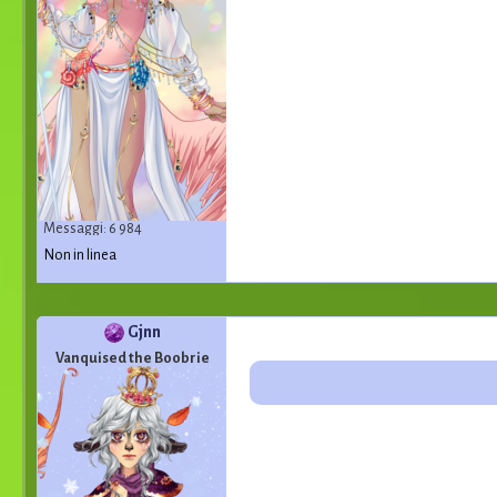
Messaggi: 6 984
Non in linea
Gjnn
Vanquised the Boobrie