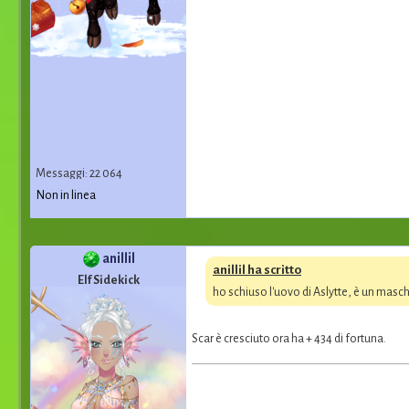
Messaggi: 22 064
Non in linea
anillil
anillil ha scritto
Elf Sidekick
ho schiuso l'uovo di Aslytte, è un masch
Scar è cresciuto ora ha + 434 di fortuna.