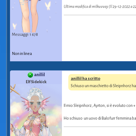
Ultima modifica di milkuvvay (Il 29-12-2022 a 
Messaggi: 1 678
Non in linea
anillil
anillil ha scritto
Elf Sidekick
Schiuso un maschietto di Sleipnhorz ha 
Il mio Sleipnhorz, Ayrton, si è evoluto con +
Ho schiuso un uovo di Balofurr femmina b