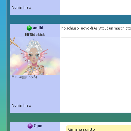
Non in linea
anillil
ho schiuso l'uovo di Aslytte, è un maschiett
Elf Sidekick
Messaggi: 6 984
Non in linea
Gjnn
Gjnn ha scritto