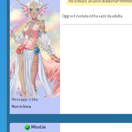
Ho schiuso un uovo di Balofurr femmi
Oggi si è evoluta ed ha +430 da adulta.
Messaggi: 6 984
Non in linea
MissLiu