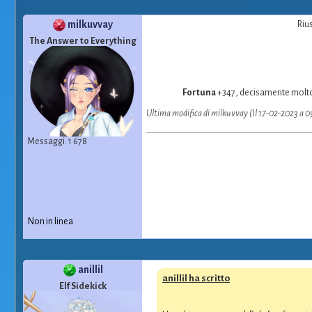
milkuvvay
Riu
The Answer to Everything
Fortuna
+347, decisamente molto 
Ultima modifica di milkuvvay (Il 17-02-2023 a 
Messaggi: 1 678
Non in linea
anillil
anillil ha scritto
Elf Sidekick