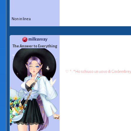
Non in linea
milkuvvay
The Answer to Everything
♡ * : ° Ho schiuso un uovo di Gindeerbre