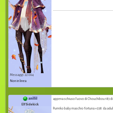
Messaggi: 22 064
Non in linea
anillil
appena schiuso l'uovo di Chouchibou 183 di 
Elf Sidekick
Purreko baby maschio fortuna +338. da adult