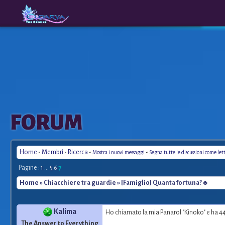
The
A New
FORUM
Origins
Era
Home
-
Membri
-
Ricerca
-
-
Mostra i nuovi messaggi
Segna tutte le discussioni come let
Pagine :
1
...
5
6
7
Home
»
Chiacchiere tra guardie
» [Famiglio] Quanta fortuna? ♣
Kalima
Ho chiamato la mia Panarol "Kinoko" e ha 44
The Answer to Everything