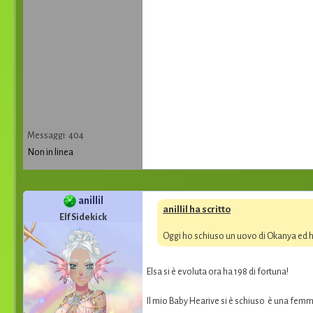
Messaggi: 404
Non in linea
anillil
anillil ha scritto
Elf Sidekick
Oggi ho schiuso un uovo di Okanya ed ha
Elsa si è evoluta ora ha 198 di fortuna!
Il mio Baby Hearive si è schiuso è una fem