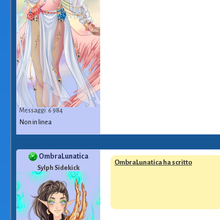
Messaggi: 6 984
Non in linea
OmbraLunatica
OmbraLunatica ha scritto
Sylph Sidekick