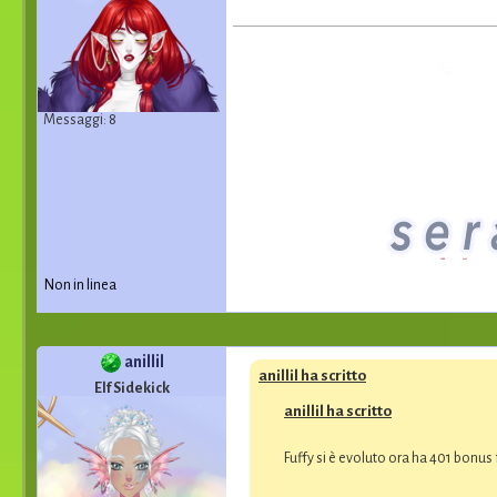
Messaggi: 8
Non in linea
anillil
anillil ha scritto
Elf Sidekick
anillil ha scritto
Fuffy si è evoluto ora ha 401 bonus