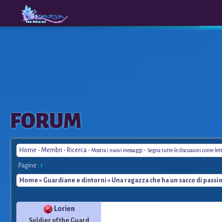
The
A New
FORUM
Origins
Era
Home
-
Membri
-
Ricerca
-
-
Mostra i nuovi messaggi
Segna tutte le discussioni come let
Pagine :
1
Home
»
Guardiane e dintorni
» Una ragazza che ha un sacco di passio
Lorien
Soldier of the Guard