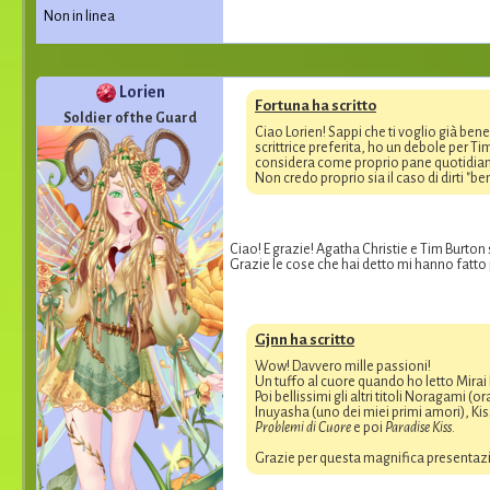
Non in linea
Lorien
Fortuna ha scritto
Soldier of the Guard
Ciao Lorien! Sappi che ti voglio già ben
scrittrice preferita, ho un debole per T
considera come proprio pane quotidia
Non credo proprio sia il caso di dirti "
Ciao! E grazie! Agatha Christie e Tim Burton 
Grazie le cose che hai detto mi hanno fatto 
Gjnn ha scritto
Wow! Davvero mille passioni!
Un tuffo al cuore quando ho letto Mirai
Poi bellissimi gli altri titoli Noragami
Inuyasha (uno dei miei primi amori), Kis
Problemi di Cuore
e poi
Paradise Kiss
.
Grazie per questa magnifica presentazion