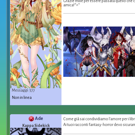
Grazie mille per essere passata quello che 
amica!*^*
Messaggi: 577
Non in linea
Ade
Come già sai condividiamo l'amore per i libri
Ai tuoi racconti fantasy-horror devo sicur
Kappa Sidekick