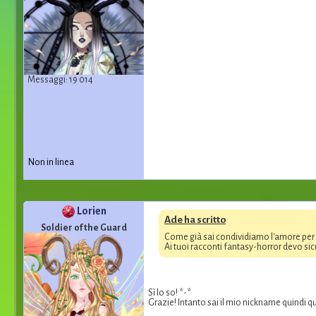
Messaggi: 19 014
Non in linea
Lorien
Ade ha scritto
Soldier of the Guard
Come già sai condividiamo l'amore per i l
Ai tuoi racconti fantasy-horror devo s
Sì lo so! *-*
Grazie! Intanto sai il mio nickname quindi q