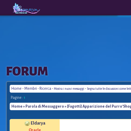
The
A New
FORUM
Origins
Era
Home
-
Membri
-
Ricerca
-
-
Mostra i nuovi messaggi
Segna tutte le discussioni come let
Pagine :
1
Home
»
Parola di Messaggero
» [Fagotti] Apparizione del Purro’Sho
Eldarya
*
Oracle