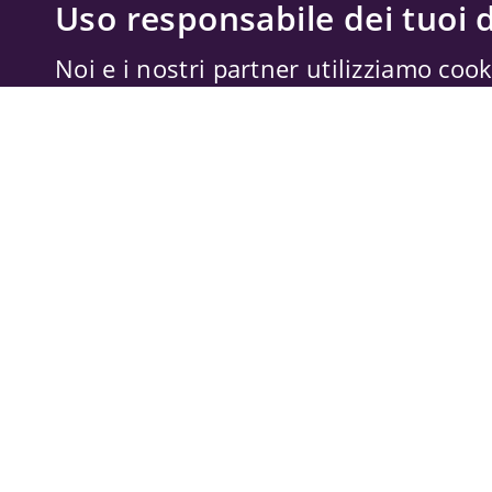
Uso responsabile dei tuoi d
Noi e i nostri partner utilizziamo cook
memorizzare e accedere alle informazi
trattare dati personali, come il tuo ind
dati di navigazione, per annunci e con
misurazione di annunci e contenuti, a
miglioramento dei servizi. Anche
Forn
possono trattare i tuoi dati per questi 
dati di geolocalizzazione precisi e cara
tue scelte si applicano solo a questo s
possono basarsi sul legittimo interes
il diritto di opporti in
Impostazioni pub