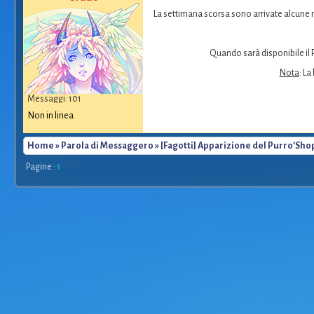
La settimana scorsa sono arrivate alcune no
Quando sarà disponibile il 
Nota
: La
Messaggi: 101
Non in linea
Home
»
Parola di Messaggero
» [Fagotti] Apparizione del Purro’Sho
Pagine :
1