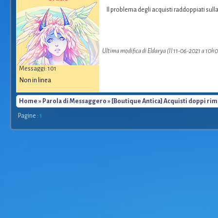
Il problema degli acquisti raddoppiati sull
Ultima modifica di Eldarya (Il 11-06-2021 a 10h
Messaggi: 101
Non in linea
Home
»
Parola di Messaggero
» [Boutique Antica] Acquisti doppi ri
Pagine :
1