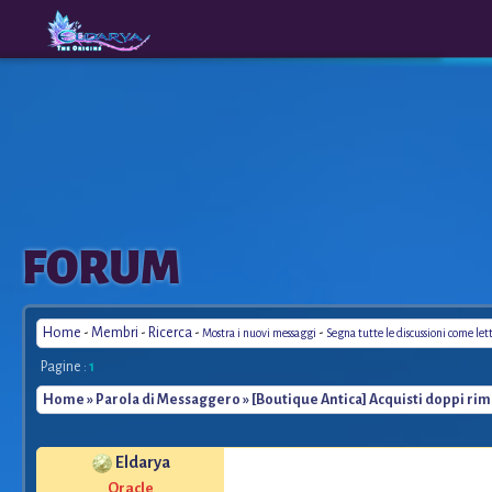
The
A New
FORUM
Origins
Era
Home
-
Membri
-
Ricerca
-
-
Mostra i nuovi messaggi
Segna tutte le discussioni come let
Pagine :
1
Home
»
Parola di Messaggero
» [Boutique Antica] Acquisti doppi ri
Eldarya
*
Oracle