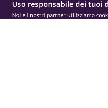
Uso responsabile dei tuoi d
Noi e i nostri partner utilizziamo cook
memorizzare e accedere alle informazi
trattare dati personali, come il tuo ind
dati di navigazione, per annunci e con
misurazione di annunci e contenuti, a
miglioramento dei servizi. Anche
Forn
possono trattare i tuoi dati per questi 
dati di geolocalizzazione precisi e cara
tue scelte si applicano solo a questo s
possono basarsi sul legittimo interes
il diritto di opporti in
Impostazioni pub