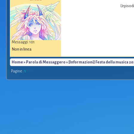
L’episod
Messaggi: 101
Non in linea
Home
»
Parola di Messaggero
» [Informazioni] Festa della musica 20
Pagine :
1