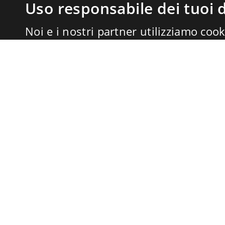
Uso responsabile dei tuoi d
Noi e i nostri partner utilizziamo cook
memorizzare e accedere alle informazi
trattare dati personali, come il tuo ind
dati di navigazione, per annunci e con
misurazione di annunci e contenuti, a
miglioramento dei servizi. Anche
Forn
possono trattare i tuoi dati per questi 
dati di geolocalizzazione precisi e cara
tue scelte si applicano solo a questo s
possono basarsi sul legittimo interes
il diritto di opporti in
Impostazioni pub