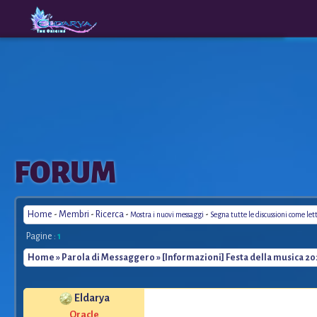
The
A New
FORUM
Origins
Era
Home
-
Membri
-
Ricerca
-
-
Mostra i nuovi messaggi
Segna tutte le discussioni come let
Pagine :
1
Home
»
Parola di Messaggero
» [Informazioni] Festa della musica 20
Eldarya
*
Oracle