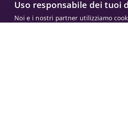
Uso responsabile dei tuoi d
Noi e i nostri partner utilizziamo cook
memorizzare e accedere alle informazi
trattare dati personali, come il tuo ind
dati di navigazione, per annunci e con
misurazione di annunci e contenuti, a
miglioramento dei servizi. Anche
Forn
possono trattare i tuoi dati per questi 
dati di geolocalizzazione precisi e cara
tue scelte si applicano solo a questo s
possono basarsi sul legittimo interes
il diritto di opporti in
Impostazioni pub