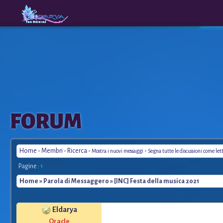
The
A New
FORUM
Origins
Era
Home
-
Membri
-
Ricerca
-
-
Mostra i nuovi messaggi
Segna tutte le discussioni come let
Pagine :
1
Home
»
Parola di Messaggero
» [INC] Festa della musica 2021
Eldarya
*
Oracle