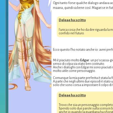
Ogni tanto forse qualche dialogo andava acc
maana, quindi va bene così. Magari se in fu
Deleae ha scritto
l'unica cosa che ho da dire riguarda la
confido nel futuro.
Ecco questo l'ho notato anche io: avrei pre
Mi è piaciuto molto
Edgar
: un po' scassa-g
senso di colpa sia stato ben costruito.
Anche i dialoghi con Edgar mi sono piaciuti m
molto utile come personaggio.
Comunque la mia parte preferita è stata la 
A parte che negli ultimi due episodi è stato 
solo che sono corsa a impostare il colpo di f
Deleae ha scritto
Trovo che sia un personaggio completo,
Spendo solo due parole sulla scena in
anche io quando la guardiana ha sfiorat