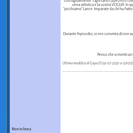
così ugualmente. Ogni tanto (specifico che si
vena artistica e la vostra VOGLIA. In 
"picchiamo" Lance. Imparate da chi ha fatt
Durante l'episodio, io ero convinta di non a
Penso che si meriti un
Ultima modifica di Gaya (Il 29-07-2021 a 15h00)
Non in linea