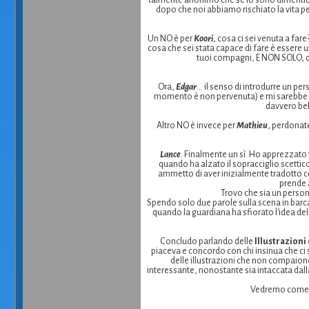
dopo che noi abbiamo rischiato la vita pe
Un NO è per
Koori
, cosa ci sei venuta a far
cosa che sei stata capace di fare è essere un
tuoi compagni, E NON SOLO, qu
Ora,
Edgar
... il senso di introdurre un p
momento è non pervenuta) e mi sarebbe p
davvero bel
Altro NO è invece per
Mathieu
, perdonate
Lance
. Finalmente un sì. Ho apprezzato 
quando ha alzato il sopracciglio scettico
ammetto di aver inizialmente tradotto come
prende a
Trovo che sia un person
Spendo solo due parole sulla scena in bar
quando la guardiana ha sfiorato l'idea de
Concludo parlando delle
Illustrazioni
piaceva e concordo con chi insinua che ci si
delle illustrazioni che non compaiono
interessante, nonostante sia intaccata dall
Vedremo come an