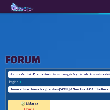
The
A New
FORUM
Origins
Era
Home
-
Membri
-
Ricerca
-
-
Mostra i nuovi messaggi
Segna tutte le discussioni come let
Pagine :
1
Home
»
Chiacchiere tra guardie
» [SPOIL] A New Era - EP 6 | The Reve
Eldarya
Oracle