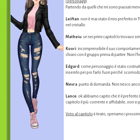
I personaggi
Partendo da quelli che mi sono piaciuti me
Leiftan
: non è mai stato il mio preferito in
nel cristallo
Matheiu
: se nei primi capitoli lo trovavo 
Koori
: incomprensibile il suo comportamen
chiaro con il gruppo prima di partire. Non l'h
Edgard
: come personaggio è stato costruito
inserirlo per poi farlo fuori perché scomodo
Nevra
: punto di domanda. Non riesco ancora
Lance
: ok abbiamo capito che è il preferito 
capitolo il più coerente e affidabile, non si
Voto al capitolo
6 tirato, speriamo i prossim