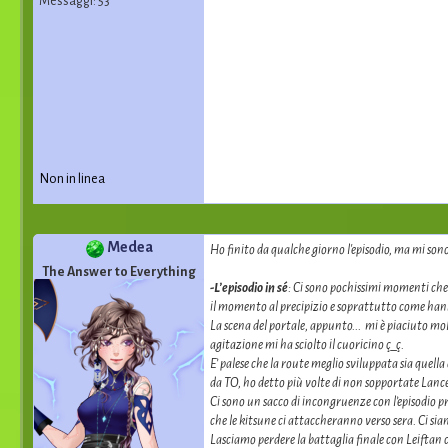
Messaggi: 53
Non in linea
Medea
Ho finito da qualche giorno l'episodio, ma mi son
The Answer to Everything
-L’episodio in sé
: Ci sono pochissimi momenti che 
il momento al precipizio e soprattutto come hann
La scena del portale, appunto... mi è piaciuto mol
agitazione mi ha sciolto il cuoricino ç_ç.
E’ palese che la route meglio sviluppata sia quel
da TO, ho detto più volte di non sopportate La
Ci sono un sacco di incongruenze con l’episodio p
che le kitsune ci attaccheranno verso sera. Ci 
Lasciamo perdere la battaglia finale con Leiftan c