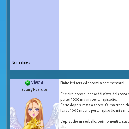
Non in linea
Vivs14
Finito ieri sera ed eccomi a commentare!
Young Recrute
Che dire: sono super soddisfatta del
costo
parte i 3000 maana per un episodio.
Certo dopo si resta a secco LOL ma credo che
I circa 3000 maana per un episodio mi semb
L'episodio in sé
: bello, bei momenti di su
alta.