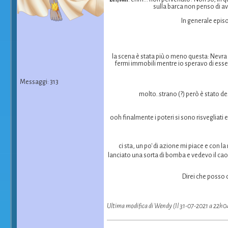
sulla barca non penso di ave
In generale episo
la scena è stata più o meno questa: Nevra -
fermi immobili mentre io speravo di esser
Messaggi: 313
molto..strano (?) però è stato d
ooh finalmente i poteri si sono risvegliati
ci sta, un po' di azione mi piace e con
lanciato una sorta di bomba e vedevo il ca
Direi che posso c
Ultima modifica di Wendy (Il 31-07-2021 a 22h0