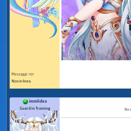
Messaggi: 101
Non in linea
immlidea
Guard in Training
Per 