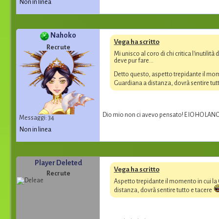
Non in linea
Nahoko
Vega ha scritto
Recrute
Mi unisco al coro di chi critica l'inutil
deve pur fare...
Detto questo, aspetto trepidante il mo
Guardiana a distanza, dovrà sentire tut
Dio mio non ci avevo pensato! E IO HO 
Messaggi: 34
Non in linea
Player Deleted
Vega ha scritto
Recrute
Aspetto trepidante il momento in cui l
distanza, dovrà sentire tutto e tacere