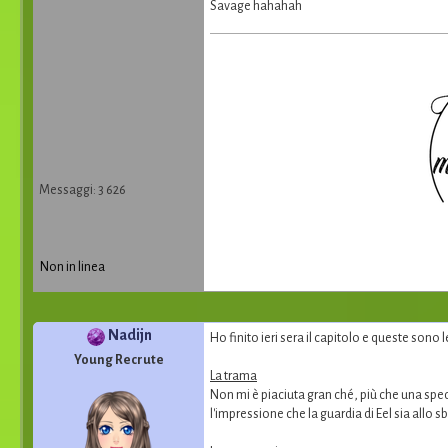
Savage hahahah
Messaggi: 3 626
Non in linea
Nadijn
Ho finito ieri sera il capitolo e queste sono 
Young Recrute
La trama
Non mi è piaciuta gran ché, più che una sp
l'impressione che la guardia di Eel sia allo s