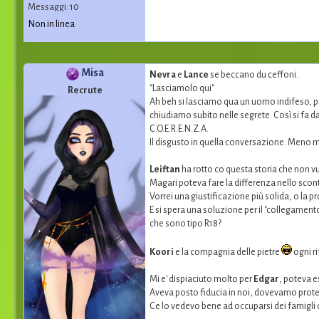
Messaggi: 10
Non in linea
Misa
Nevra
e
Lance
se beccano du ceffoni.
"Lasciamolo qui"
Recrute
Ah beh si lasciamo qua un uomo indifeso, pi
chiudiamo subito nelle segrete. Così si fa d
C.O.E.R.E.N.Z.A.
Il disgusto in quella conversazione. Meno mal
Leiftan
ha rotto co questa storia che non vuo
Magari poteva fare la differenza nello scontr
Vorrei una giustificazione più solida, o la 
E si spera una soluzione per il "collegament
che sono tipo R18?
Koori
e la compagnia delle pietre
ogni ri
Mi e' dispiaciuto molto per
Edgar
, poteva e
Aveva posto fiducia in noi, dovevamo prote
Ce lo vedevo bene ad occuparsi dei famigli 