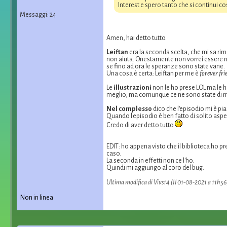
Interest e spero tanto che si continui cos
Messaggi: 24
Amen, hai detto tutto.
Leiftan
era la seconda scelta, che mi sa ri
non aiuta. Onestamente non vorrei essere ne
se fino ad ora le speranze sono state vane.
Una cosa è certa: Leiftan per me è
forever fr
Le
illustrazioni
non le ho prese LOL ma le h
meglio, ma comunque ce ne sono state di mig
Nel complesso
dico che l'episodio mi è pia
Quando l'episodio è ben fatto di solito aspe
Credo di aver detto tutto
EDIT: ho appena visto che il biblioteca ho p
caso.
La seconda in effetti non ce l'ho.
Quindi mi aggiungo al coro del bug.
Ultima modifica di Vivs14 (Il 01-08-2021 a 11h56
Non in linea