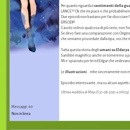
Per quanto riguarda
i sentimenti della gu
LANCE?? Ok che mi piace e che probabilmen
Due episodi non bastano per far sbocciare l
EPISODI!!
Cavolo volevo qualcosa di più serio, non fo
Se devo fare una comparazione con Origins, lì
che veniamo possedute dalla tipa, noi che r
Tutta questa storia degli
umani su Eldarya
Sarebbe magnifico anche se torneremo a parl
Mi e' spiaciuto per lei ed Edgar che vedevan
Le
illustrazioni
... mhe sinceramente non m
Episodio interessante, ma su alcuni aspetti av
Ultima modifica di Misa (Il 31-08-2021 a 01h03)
Messaggi: 60
Non in linea