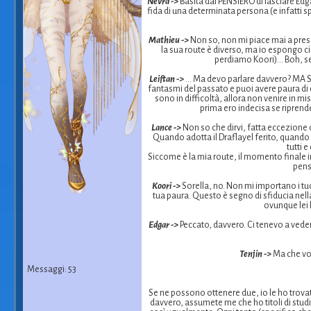
Nevra ->
Basita dal PENSIERO di lasciare Edga
fida di una determinata persona (e infatti s
Mathieu ->
Non so, non mi piace mai a presc
la sua route è diverso, ma io espongo c
perdiamo Koori)... Boh, se
Leiftan ->
... Ma devo parlare davvero? MA SUL
fantasmi del passato e puoi avere paura di 
sono in difficoltà, allora non venire in mi
prima ero indecisa se riprend
Lance ->
Non so che dirvi, fatta eccezione d
Quando adotta il Draflayel ferito, quando 
tutti 
Siccome è la mia route, il momento finale in
pens
Koori ->
Sorella, no. Non mi importano i tuo
tua paura. Questo è segno di sfiducia nell
ovunque lei l
Edgar ->
Peccato, davvero. Ci tenevo a veder
Tenjin ->
Ma che vol
Messaggi: 53
Se ne possono ottenere due, io le ho trovat
davvero, assumete me che ho titoli di studi