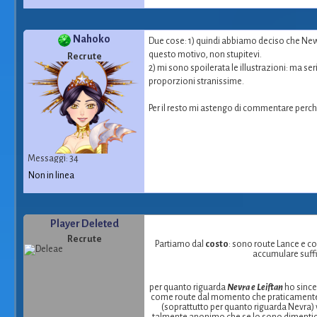
Nahoko
Due cose: 1) quindi abbiamo deciso che New 
questo motivo, non stupitevi.
Recrute
2) mi sono spoilerata le illustrazioni: ma se
proporzioni stranissime.
Per il resto mi astengo di commentare perc
Messaggi: 34
Non in linea
Player Deleted
Recrute
Partiamo dal
costo
: sono route Lance e c
accumulare suffi
per quanto riguarda
Nevra e Leiftan
ho since
come route dal momento che praticamente so
(soprattutto per quanto riguarda Nevra) vo
talmente anonimo che se lo sono dimenticati