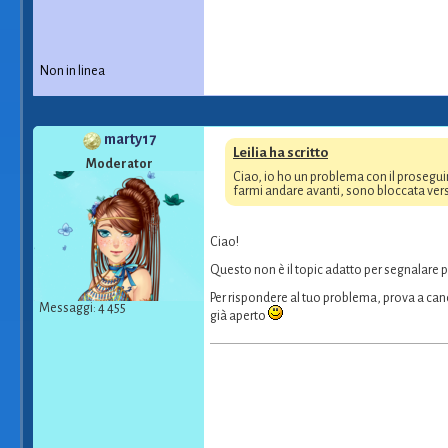
Non in linea
marty17
Leilia ha scritto
Moderator
Ciao, io ho un problema con il prosegu
farmi andare avanti, sono bloccata verso
Ciao!
Questo non è il topic adatto per segnalare 
Per rispondere al tuo problema, prova a canc
Messaggi: 4 455
già aperto