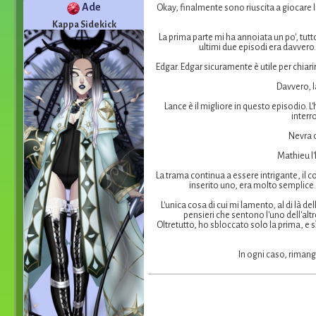
Ade
Okay, finalmente sono riuscita a giocare l
Kappa Sidekick
La prima parte mi ha annoiata un po', tutt
ultimi due episodi era davvero.
Edgar. Edgar sicuramente è utile per chiari
Davvero, l
Lance è il migliore in questo episodio. 
interr
Nevra c
Mathieu l'
La trama continua a essere intrigante, il 
inserito uno, era molto semplice.
L'unica cosa di cui mi lamento, al di là de
pensieri che sentono l'uno dell'alt
Oltretutto, ho sbloccato solo la prima, e s
In ogni caso, riman