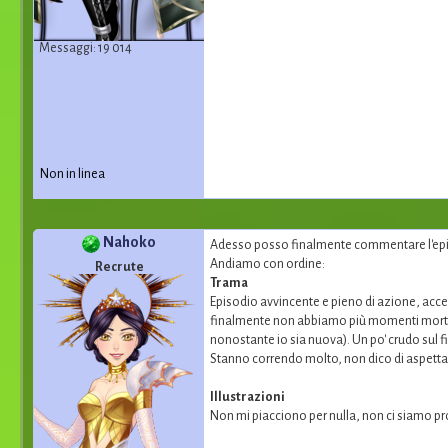
Messaggi: 19 014
Non in linea
Nahoko
Adesso posso finalmente commentare l'episo
Andiamo con ordine:
Recrute
Trama
Episodio avvincente e pieno di azione, accen
finalmente non abbiamo più momenti morti del t
nonostante io sia nuova). Un po' crudo sul fi
Stanno correndo molto, non dico di aspettare
Illustrazioni
Non mi piacciono per nulla, non ci siamo pro