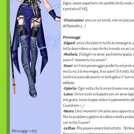
Edgar, avevo sospettato che sarebbe finito male, m
e portato all’ HQ.
-Illustrazioni
: sono un no totale, non mi piace p
dell’episodio 5…)
Personaggi
:
-Edgard
: unico che salvo in tutta la compagnia, p
tetto dove ridono a caso che ho trovato un po’ co
-Matheiu
: Dialoghi no sense, pochissimo spazio,
avere il “momento tra umani”.
-Koori
: eri il mio personaggio preferito nei primi
ma tu no, è la mia magia, le so usare! Si è visto, Koo
Inoltre la scena del pianto in battaglia e il “non 
addosso.
-Ophelia
: Ogni volta che la incontriamo non posso
-Lance
: Unica route sviluppata con un senso logi
mio gusto, trovo troppo veloce il superamento del
Guardiane ^_^
-Nevra
: Unici momenti che salvo sono appunto qua
Ma ha problemi a gestire la rabbia e molto proba
con tutto il cuore?
-Leiftan
: Mio povero amore bistrattato… Nickname 
Messaggi: 1 655
Non è nel suo carattere scappare e andarsi a nasco