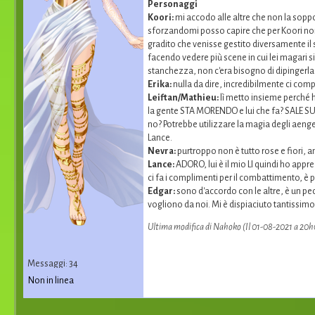
Personaggi
Koori:
mi accodo alle altre che non la sopp
sforzandomi posso capire che per Koori non s
gradito che venisse gestito diversamente il
facendo vedere più scene in cui lei magari si 
stanchezza, non c'era bisogno di dipingerl
Erika:
nulla da dire, incredibilmente ci co
Leiftan/Mathieu:
lì metto insieme perché h
la gente STA MORENDO e lui che fa? SALE SUL
no? Potrebbe utilizzare la magia degli aeng
Lance.
Nevra:
purtroppo non è tutto rose e fiori, an
Lance:
ADORO, lui è il mio LI quindi ho app
ci fa i complimenti per il combattimento, è 
Edgar:
sono d'accordo con le altre, è un pe
vogliono da noi. Mi è dispiaciuto tantissimo,
Ultima modifica di Nahoko (Il 01-08-2021 a 20
Messaggi: 34
Non in linea