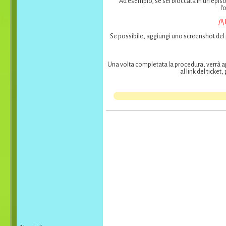
Ad esempio, se sei bloccata in un episo
l'
/!
Se possibile, aggiungi uno screenshot del 
Una volta completata la procedura, verrà ap
al link del ticke