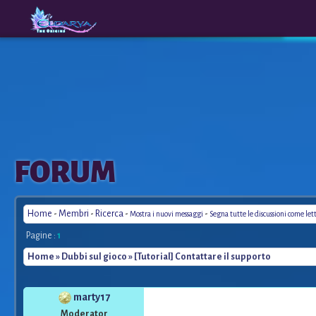
The
A New
FORUM
Origins
Era
Home
-
Membri
-
Ricerca
-
-
Mostra i nuovi messaggi
Segna tutte le discussioni come let
Pagine :
1
Home
»
Dubbi sul gioco
» [Tutorial] Contattare il supporto
marty17
Moderator