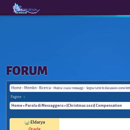
The
A New
FORUM
Origins
Era
Home
-
Membri
-
Ricerca
-
-
Mostra i nuovi messaggi
Segna tutte le discussioni come let
Pagine :
1
Home
»
Parola di Messaggero
» [Christmas 2021] Compensation
Eldarya
*
Oracle