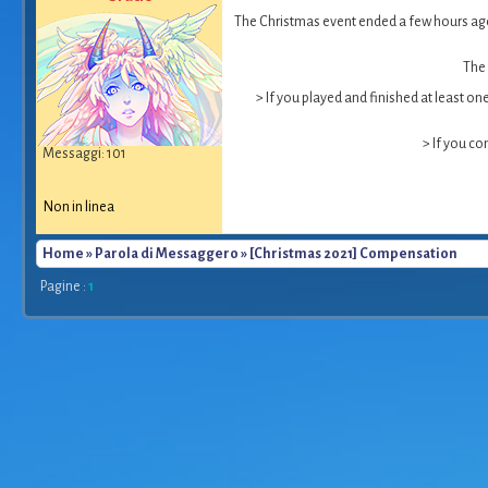
The Christmas event ended a few hours ago 
The 
> If you played and finished at least o
> If you com
Messaggi: 101
Non in linea
Home
»
Parola di Messaggero
» [Christmas 2021] Compensation
Pagine :
1