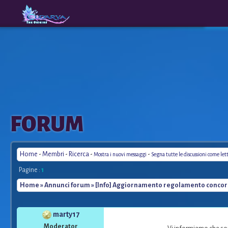
The
A New
FORUM
Origins
Era
Home
-
Membri
-
Ricerca
-
-
Mostra i nuovi messaggi
Segna tutte le discussioni come let
Pagine :
1
Home
»
Annunci forum
» [Info] Aggiornamento regolamento concorsi
marty17
Moderator