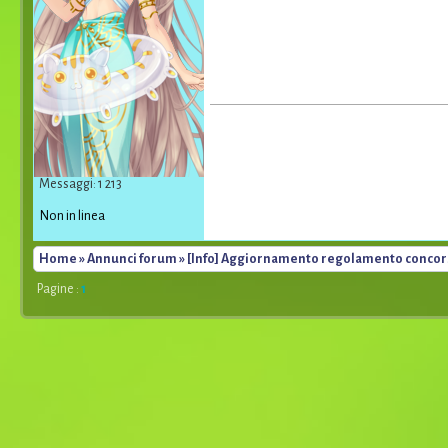
Messaggi: 1 213
Non in linea
Home
»
Annunci forum
» [Info] Aggiornamento regolamento concorsi
Pagine :
1