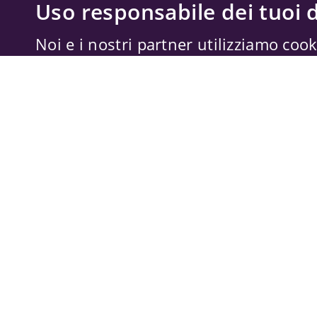
Uso responsabile dei tuoi d
Noi e i nostri partner utilizziamo cook
memorizzare e accedere alle informazi
trattare dati personali, come il tuo ind
dati di navigazione, per annunci e con
misurazione di annunci e contenuti, a
miglioramento dei servizi. Anche
Forn
possono trattare i tuoi dati per questi 
dati di geolocalizzazione precisi e cara
tue scelte si applicano solo a questo s
possono basarsi sul legittimo interes
il diritto di opporti in
Impostazioni pub