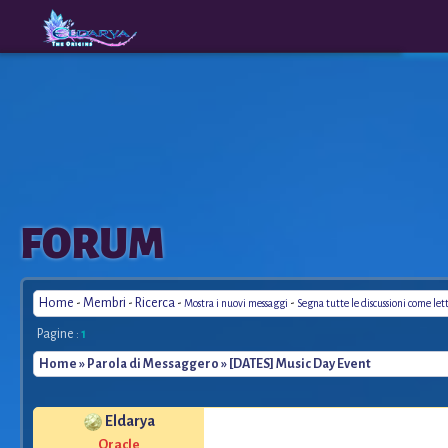
The
A New
FORUM
Origins
Era
Home
-
Membri
-
Ricerca
-
-
Mostra i nuovi messaggi
Segna tutte le discussioni come let
Pagine :
1
Home
»
Parola di Messaggero
» [DATES] Music Day Event
Eldarya
*
Oracle