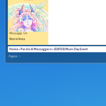
Messaggi: 101
Non in linea
Home
»
Parola di Messaggero
» [DATES] Music Day Event
Pagine :
1