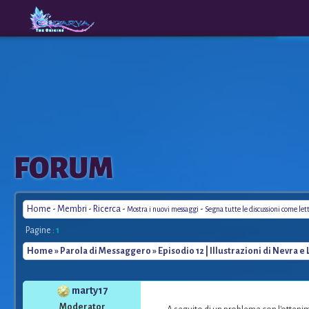
The
A New
FORUM
Origins
Era
Home
-
Membri
-
Ricerca
-
-
Mostra i nuovi messaggi
Segna tutte le discussioni come let
Pagine :
1
Home
»
Parola di Messaggero
» Episodio 12 | Illustrazioni di Nevra e
marty17
Moderator