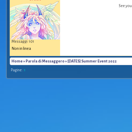
See you 
Messaggi: 101
Non in linea
Home
»
Parola di Messaggero
» [DATES] Summer Event 2022
Pagine :
1