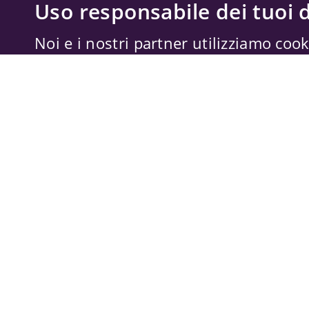
Uso responsabile dei tuoi d
Noi e i nostri partner utilizziamo cook
memorizzare e accedere alle informazi
trattare dati personali, come il tuo ind
dati di navigazione, per annunci e con
misurazione di annunci e contenuti, a
miglioramento dei servizi. Anche
Forn
possono trattare i tuoi dati per questi 
dati di geolocalizzazione precisi e cara
tue scelte si applicano solo a questo s
possono basarsi sul legittimo interes
il diritto di opporti in
Impostazioni pub