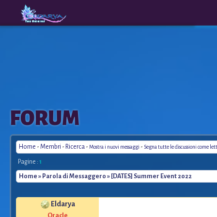
The
A New
FORUM
Origins
Era
Home
-
Membri
-
Ricerca
-
-
Mostra i nuovi messaggi
Segna tutte le discussioni come let
Pagine :
1
Home
»
Parola di Messaggero
» [DATES] Summer Event 2022
Eldarya
*
Oracle