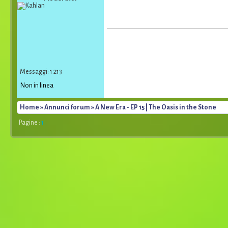
Messaggi: 1 213
Non in linea
Home
»
Annunci forum
» A New Era - EP 15 | The Oasis in the Stone
Pagine :
1