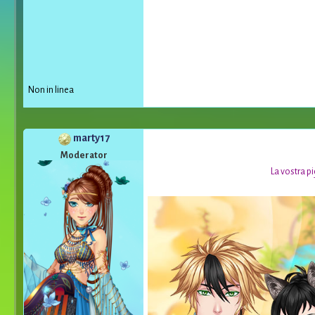
Non in linea
marty17
*
Moderator
La vostra pi