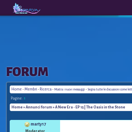
The
A New
FORUM
Origins
Era
Home
-
Membri
-
Ricerca
-
-
Mostra i nuovi messaggi
Segna tutte le discussioni come let
Pagine :
1
Home
»
Annunci forum
» A New Era - EP 15 | The Oasis in the Stone
marty17
*
Moderator