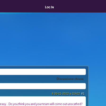
Log In
Discussione chiusa
Il 30-11-2022 a 11h22
#1
be easy... Do you think you and your team will come out unscathed?