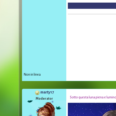
Non in linea
marty17
*
Sotto questa luna piena e luminos
Moderator