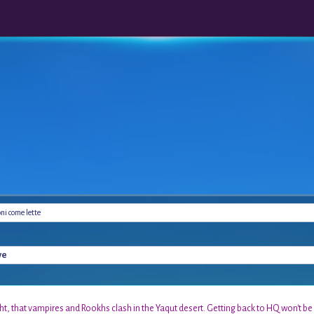
oni come lette
ve
ight, that vampires and Rookhs clash in the Yaqut desert. Getting back to HQ won't 