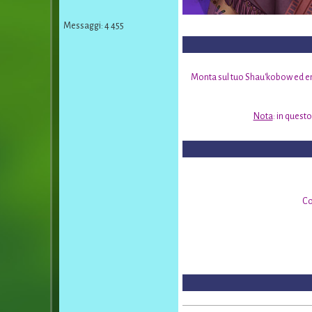
Messaggi: 4 455
Monta sul tuo Shau'kobow ed entr
Nota
: in questo
Co