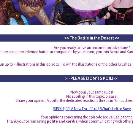
>> The Battle in the Desert <<
Are you ready to live an uncommon adventure?
ter an unprecedented battle: accompanied by your team, you join Nevra and Kare
win up to 4 illustrations in this episode. To win the illustrations of the other Crushes
>> PLEASE DON’T SPOIL! <<
New opus, but same rules!
No spoiling in this topic, please!
Share your opinion/spoil in the dedicated reactions thread in “Chiacchiere
[SPOIL][EP] A New Era - EP 16 | What’s Left to Save
Your opinions concerning the episode are valuable to the
Thank you for remaining
polite and cordial
when communicating with other 