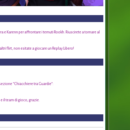
 e Karenn per affrontare i temuti Rookh. Riuscirete a tornare al
ltri flirt, non esitate a giocare un Replay Libero!
sezione “Chiacchiere tra Guardie”:
 e il team di gioco, grazie.