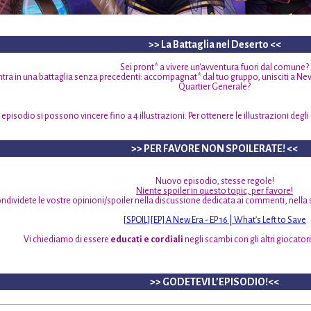
>> La Battaglia nel Deserto <<
Sei pront* a vivere un'avventura fuori dal comune?
a in una battaglia senza precedenti: accompagnat* dal tuo gruppo, unisciti a Nevra
Quartier Generale?
 episodio si possono vincere fino a 4 illustrazioni. Per ottenere le illustrazioni degli a
>> PER FAVORE NON SPOILERATE! <<
Nuovo episodio, stesse regole!
Niente spoiler in questo topic, per favore!
ndividete le vostre opinioni/spoiler nella discussione dedicata ai commenti, nella 
[SPOIL][EP] A New Era - EP 16 | What’s Left to Save
Vi chiediamo di essere
educati e cordiali
negli scambi con gli altri giocatori
>> GODETEVI L’EPISODIO!<<