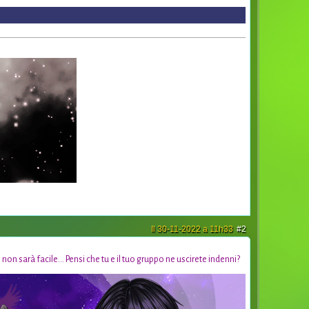
Il 30-11-2022 a 11h33
#2
n sarà facile... Pensi che tu e il tuo gruppo ne uscirete indenni?