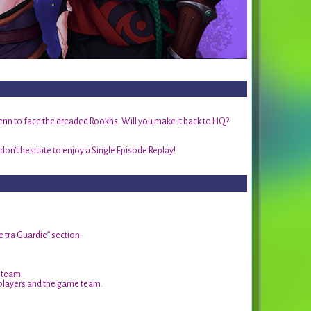
nn to face the dreaded Rookhs. Will you make it back to HQ?
, don’t hesitate to enjoy a Single Episode Replay!
 tra Guardie” section:
 team.
players and the game team.