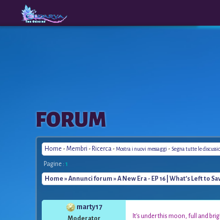
The
A New
FORUM
Origins
Era
Home
-
Membri
-
Ricerca
-
-
Mostra i nuovi messaggi
Segna tutte le discussi
Pagine :
1
Home
»
Annunci forum
» A New Era - EP 16 | What’s Left to Sa
marty17
*
It's under this moon, full and br
Moderator