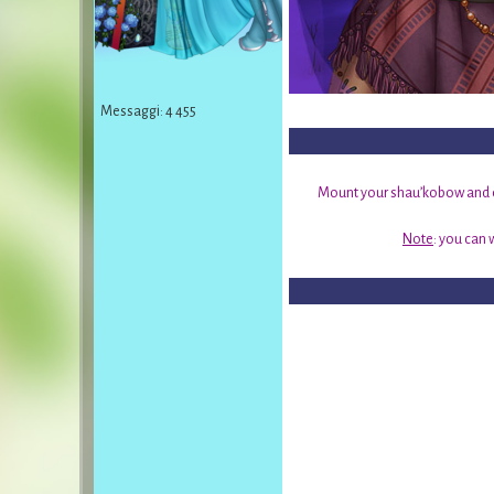
Messaggi: 4 455
Mount your shau’kobow and en
Note
: you can 