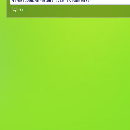
Home
»
Annunci forum
» [EVENT] Natale 2022
Pagine :
1