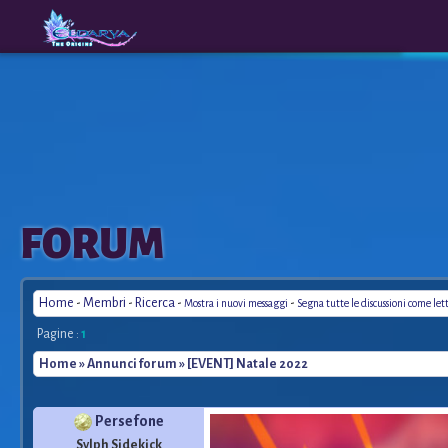
The
A New
FORUM
Origins
Era
Home
-
Membri
-
Ricerca
-
-
Mostra i nuovi messaggi
Segna tutte le discussioni come let
Pagine :
1
Home
»
Annunci forum
» [EVENT] Natale 2022
Persefone
Sylph Sidekick