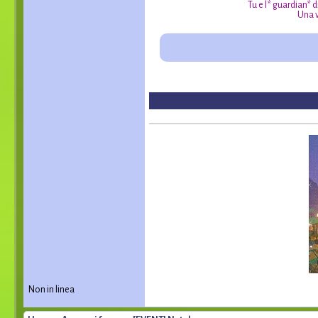
Tu e l* guardian* 
Una v
Non in linea