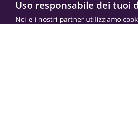
Uso responsabile dei tuoi d
Noi e i nostri partner utilizziamo cook
memorizzare e accedere alle informazi
trattare dati personali, come il tuo ind
dati di navigazione, per annunci e con
misurazione di annunci e contenuti, a
miglioramento dei servizi. Anche
Forn
possono trattare i tuoi dati per questi 
dati di geolocalizzazione precisi e cara
tue scelte si applicano solo a questo s
possono basarsi sul legittimo interes
il diritto di opporti in
Impostazioni pub