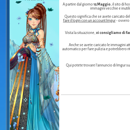
A partire dal giorno
15 Maggio
, il sito di 
immagini vecchie e inutil
Questo significa che se avete caricato del
fare il login con un account Imgur
- ovvero 
Vista la situazione,
vi consigliamo di fa
Anche se avete caricato le immagini at
automatico per fare pulizia e potrebbero ri
Qui potete trovare l'annuncio di Imgur s