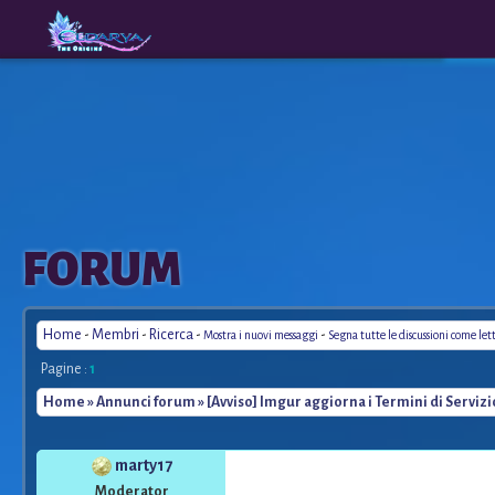
The
A New
FORUM
Origins
Era
Home
-
Membri
-
Ricerca
-
-
Mostra i nuovi messaggi
Segna tutte le discussioni come let
Pagine :
1
Home
»
Annunci forum
» [Avviso] Imgur aggiorna i Termini di Servizi
marty17
Moderator