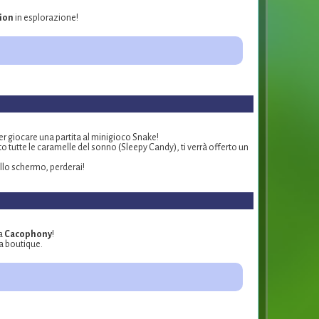
ion
in esplorazione!
per giocare una partita al minigioco Snake!
tutte le caramelle del sonno (Sleepy Candy), ti verrà offerto un
ello schermo, perderai!
ia
Cacophony
!
la boutique.