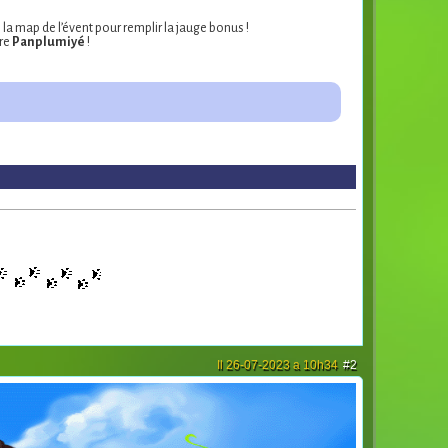
la map de l’évent pour remplir la jauge bonus !
ire
Panplumiyé
!
Il 26-07-2023 a 10h34
#2