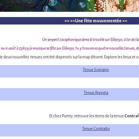
>> >>Une fête mouvementée <<
Un serpent cacophonique sème le trouble sur Eldarya, à toi de l’a
 au 6 août à 23h59,la musique se fête sur Eldarya, tu y trouveras quatre nouvelles tenues, deu
de deux nouvelles tenues ont été dispersés sur la map d'évent. Explore les lieux et 
Tenue Soprano
Tenue Arpegia
Et chez Purriry, retrouve les items de la tenue
Contral
Tenue Contralto