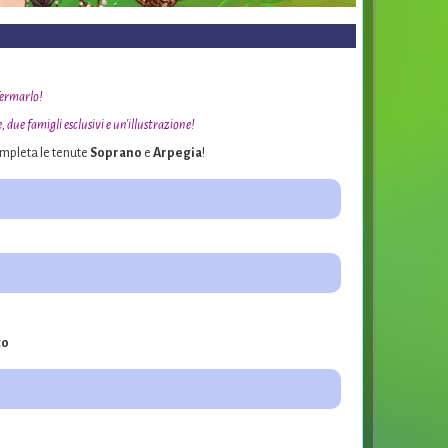
fermarlo!
 due famigli esclusivi e un'illustrazione!
ompleta le tenute
Soprano
e
Arpegia
!
to