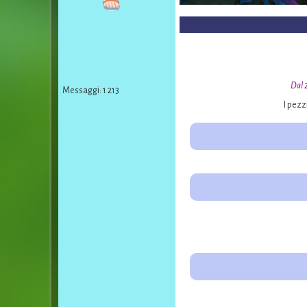
Dal 2
Messaggi: 1 213
I pezz