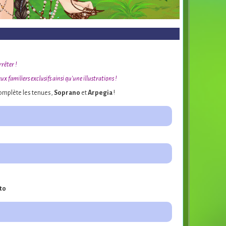
rrêter !
x familiers exclusifs ainsi qu’une illustrations !
complète les tenues,
Soprano
et
Arpegia
!
to