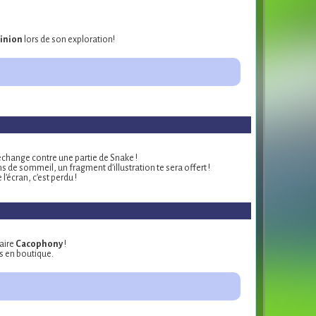
inion
lors de son exploration!
’échange contre une partie de Snake !
 de sommeil, un fragment d’illustration te sera offert !
l’écran, c’est perdu !
aire
Cacophony
!
ns en boutique.