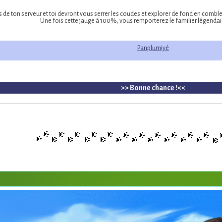
 de ton serveur et toi devront vous serrer les coudes et explorer de fond en comble 
Une fois cette jauge à 100%, vous remporterez le familier légenda
Panplumiyé
>> Bonne chance !<<