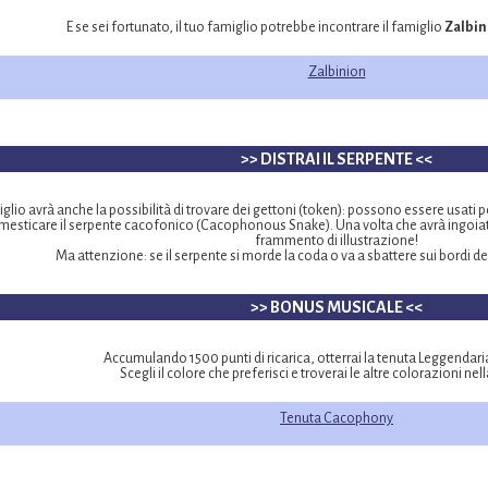
E se sei fortunato, il tuo famiglio potrebbe incontrare il famiglio
Zalbin
Zalbinion
>> DISTRAI IL SERPENTE <<
iglio avrà anche la possibilità di trovare dei gettoni (token): possono essere usati 
esticare il serpente cacofonico (Cacophonous Snake). Una volta che avrà ingoiato 
frammento di illustrazione!
Ma attenzione: se il serpente si morde la coda o va a sbattere sui bordi d
>> BONUS MUSICALE <<
Accumulando 1500 punti di ricarica, otterrai la tenuta Leggendar
Scegli il colore che preferisci e troverai le altre colorazioni nel
Tenuta Cacophony