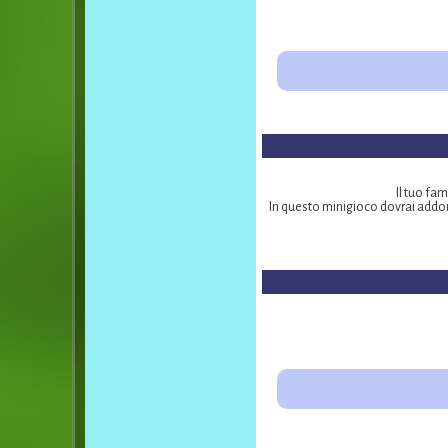
Il tuo fam
In questo minigioco dovrai addom