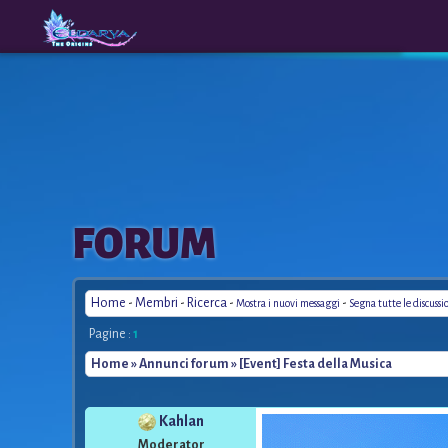
The
A New
FORUM
Origins
Era
Home
-
Membri
-
Ricerca
-
-
Mostra i nuovi messaggi
Segna tutte le discussi
Pagine :
1
Home
»
Annunci forum
» [Event] Festa della Musica
Kahlan
Moderator