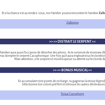
Et si la chance est au rendez-vous, ton familier pourra rencontrer le familier
Zalb
Zalbinion
>> >> DISTRAIT LE SERPENT <<
familier aura aussi l’occasion de dénicher des jetons : ils te serviront de monnaie d
vras dompter le serpent Cacophonique. Une fois qu’il aura englouti tous les bonbons
Mais attention, si le serpent se mord la queue ou atterrit sur les bords de 
>> >> BONUS MUSICAL<<
En accumulant 1500 points de recharge, tu gagneras la tenue légend
Sélectionne ton coloris préféré et retrouve les autres déclinaiso
Tenue Cacophony