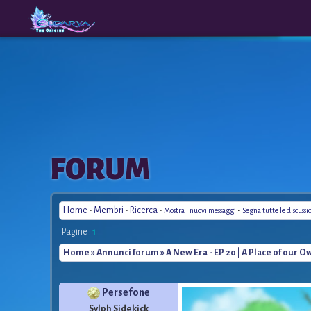
The
A New
FORUM
Origins
Era
Home
-
Membri
-
Ricerca
-
-
Mostra i nuovi messaggi
Segna tutte le discussi
Pagine :
1
Home
»
Annunci forum
» A New Era - EP 20 | A Place of our O
Persefone
Sylph Sidekick