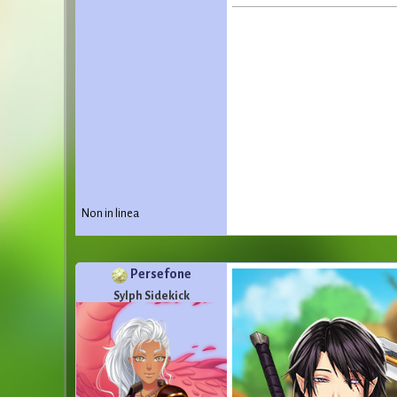
Non in linea
Persefone
Sylph Sidekick