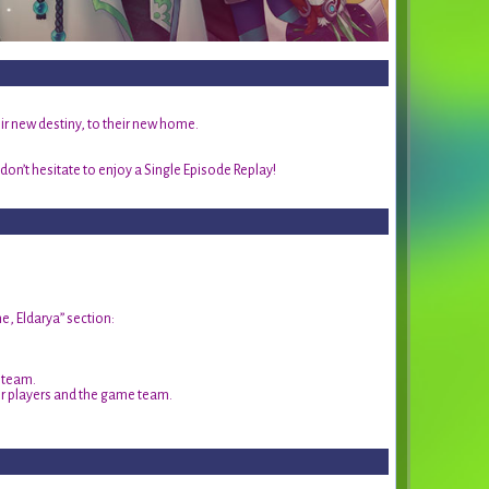
heir new destiny, to their new home.
, don’t hesitate to enjoy a Single Episode Replay!
e, Eldarya” section:
 team.
 players and the game team.