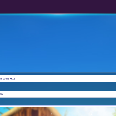
oni come lette
wn