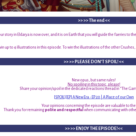
>> >> The end <<
ur story in Eldarya is now over, and it is on Earth that you will guide the faeries to t
n up to 4 illustrations in this episode. To win the illustrations of the other Crushes
>> >> PLEASE DON’T SPOIL! <<
New opus, but same rules!
No spoiling in this topic, please!
Share your opinion/spoil in the dedicated reactions thread in “The Gam
[SPOIL][EP] A New Era - EP 20 | A Place of our Own
Your opinions concerning the episode are valuable to the
Thank you for remaining
polite and respectful
when communicating with other
>> >> ENJOY THE EPISODE!<<