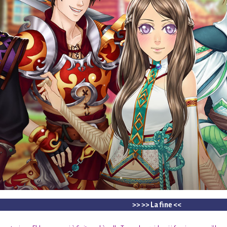
>> >> La fine <<