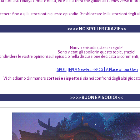
tua storia su Eldarya ormai è finita, ed è sulla Terra che guiderai i faeries verso il l
enere fino a 4 illustrazioni in questo episodio. Per sbloccare le illustrazioni degli alt
>> >> NO SPOILER GRAZIE <<
Nuovo episodio, stesse regole!
Sono vietati gli spoiler in questo topic, grazie!
ondividere le vostre opinioni sull'episodio nella discussione dedicata ai commenti,
[SPOIL][EP] A New Era - EP 20 | A Place of our Own
Vi chiediamo di rimanere
cortesi e rispettosi
sia nei confronti degli altri gioca
>> >> BUON EPISODIO! <<