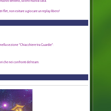
oro nuovo destino, la loro nuova casa.
ri flirt, non esitare a giocare un replay libero!
 nella sezione “Chiacchiere tra Guardie”:
tori che nei confronti del team.