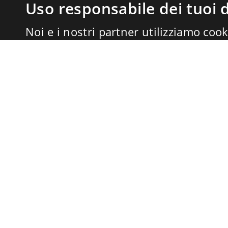
Uso responsabile dei tuoi d
Noi e i nostri partner utilizziamo cook
memorizzare e accedere alle informazi
trattare dati personali, come il tuo ind
dati di navigazione, per annunci e con
misurazione di annunci e contenuti, a
miglioramento dei servizi. Anche
Forn
possono trattare i tuoi dati per questi 
dati di geolocalizzazione precisi e cara
tue scelte si applicano solo a questo s
possono basarsi sul legittimo interes
il diritto di opporti in
Impostazioni pub