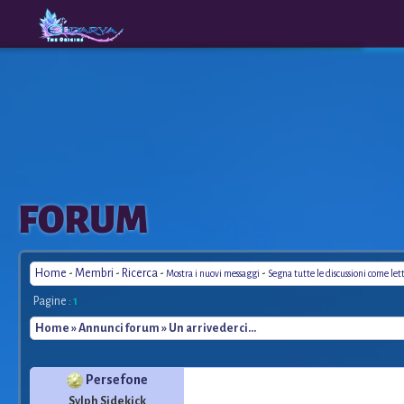
The
A New
FORUM
Origins
Era
Home
-
Membri
-
Ricerca
-
-
Mostra i nuovi messaggi
Segna tutte le discussioni come let
Pagine :
1
Home
»
Annunci forum
» Un arrivederci...
Persefone
Sylph Sidekick