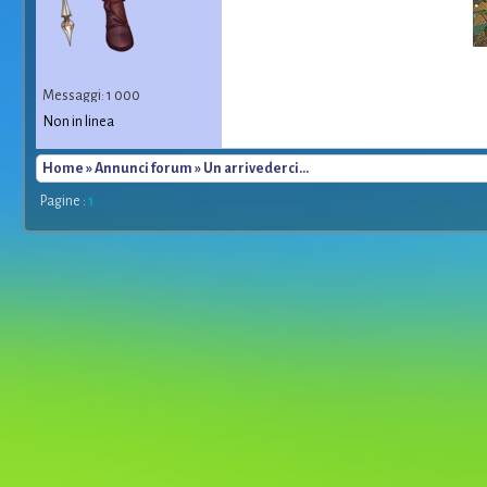
Messaggi: 1 000
Non in linea
Home
»
Annunci forum
» Un arrivederci...
Pagine :
1