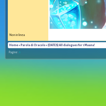
Non in linea
Home
»
Parola di Oracolo
» [DATES] All dialogues for 1 Maana!
Pagine :
1