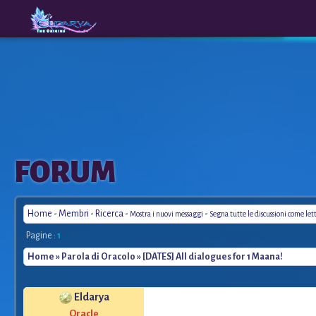
The
A New
FORUM
Origins
Era
Home
-
Membri
-
Ricerca
-
-
Mostra i nuovi messaggi
Segna tutte le discussioni come let
Pagine :
1
Home
»
Parola di Oracolo
» [DATES] All dialogues for 1 Maana!
Eldarya
Oracle