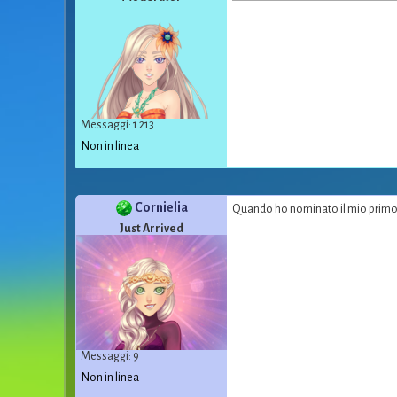
Messaggi: 1 213
Non in linea
Cornielia
Quando ho nominato il mio primo a
Just Arrived
Messaggi: 9
Non in linea