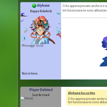
Alyhane
Ci ho appena provato anche io e 
Ieri funzionava ne sono abbastanza
Kappa Sidekick
Messaggi: 19 232
Non in linea
Player Deleted
Alyhane ha scritto
Just Arrived
Ci ho appena provato anche i
Ieri funzionava ne sono abbas