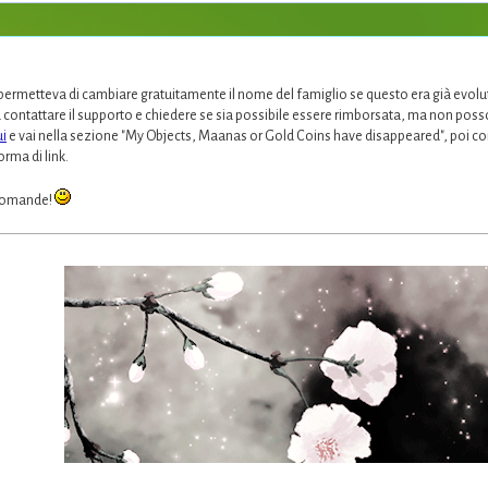
permetteva di cambiare gratuitamente il nome del famiglio se questo era già evoluto.
ontattare il supporto e chiedere se sia possibile essere rimborsata, ma non posso
ui
e vai nella sezione "My Objects, Maanas or Gold Coins have disappeared", poi co
rma di link.
 domande!