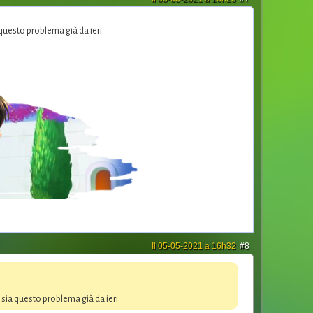
questo problema già da ieri
Il 05-05-2021 a 16h32
#8
sia questo problema già da ieri