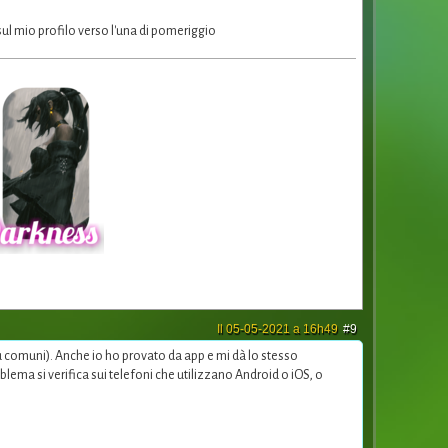
ul mio profilo verso l'una di pomeriggio
Il 05-05-2021 a 16h49
#9
ù comuni). Anche io ho provato da app e mi dà lo stesso
lema si verifica sui telefoni che utilizzano Android o iOS, o