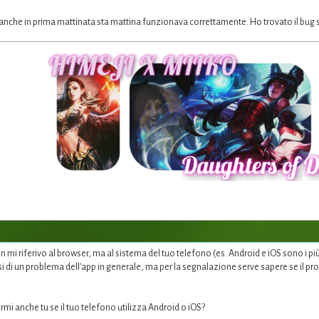
anche in prima mattinata sta mattina funzionava correttamente. Ho trovato il bug s
mi riferivo al browser, ma al sistema del tuo telefono (es. Android e iOS sono i pi
i di un problema dell'app in generale, ma per la segnalazione serve sapere se il prob
mi anche tu se il tuo telefono utilizza Android o iOS?