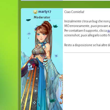
marty17
Ciao Cornielia!
Moderator
Inizialmente c'era un bug che non 
MO erroneamente, puoi provare a c
Per contattare il supporto, clicca
q
screenshot, puoi allegarlo sotto fo
Resto a disposizione se hai altre