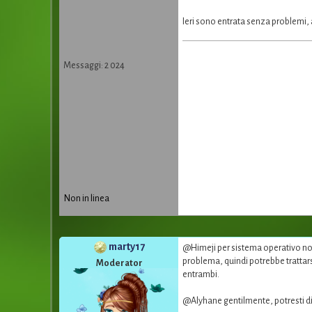
Ieri sono entrata senza problemi, 
Messaggi: 2 024
Non in linea
marty17
@Himeji per sistema operativo non 
problema, quindi potrebbe trattars
Moderator
entrambi.
@Alyhane gentilmente, potresti dir