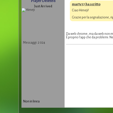
Player Deleted
marty17 ha scritto
Just Arrived
Ciao Himeji!
Grazie per la segnalazione, r
Da web chrome, ma da web non m
È proprio l'app che da problemi. N
Messaggi: 2 024
Non in linea