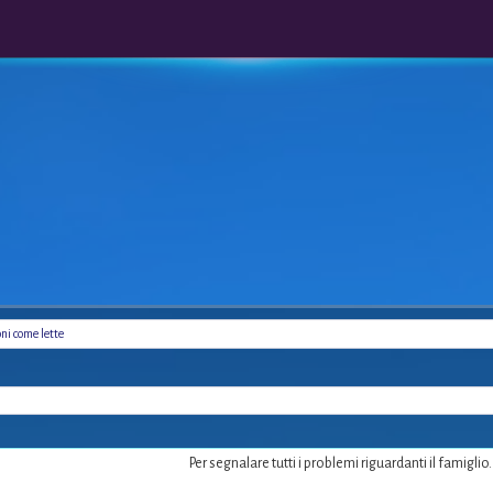
oni come lette
Per segnalare tutti i problemi riguardanti il famiglio.