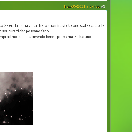
Il 04-05-2021 a 17h35
#3
 Se era la prima volta che lo rinominavi e ti sono state scalate le
 assicurarti che possano farlo.
mpila il modulo descrivendo bene il problema. Se hai uno