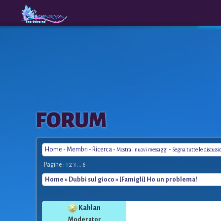
The
A New
FORUM
Origins
Era
Home
-
Membri
-
Ricerca
-
-
Mostra i nuovi messaggi
Segna tutte le discussi
Pagine :
1
2
3
...
6
Home
»
Dubbi sul gioco
» [Famigli] Ho un problema!
Kahlan
Moderator