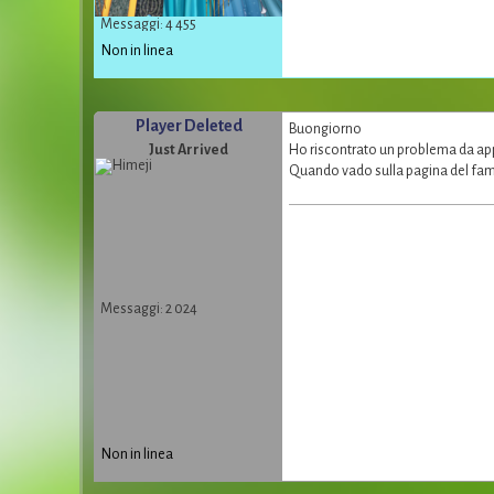
Messaggi: 4 455
Non in linea
Player Deleted
Buongiorno
Just Arrived
Ho riscontrato un problema da ap
Quando vado sulla pagina del fami
Messaggi: 2 024
Non in linea