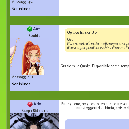
Messaggi: 452
Non in linea
Aimi
Quake ha scritto
Rookie
Ciao
No, avendola già nell'armadio non devi ricompr
di averla già; quindi un pochino di maana l
Grazie mille Quake! Disponibile come semp
Messaggi: 141
Non in linea
Ade
Buongiorno, ho giocato l'episodio 10 e sono
nuovi oggetti d'alchimia, e visto 
Kappa Sidekick