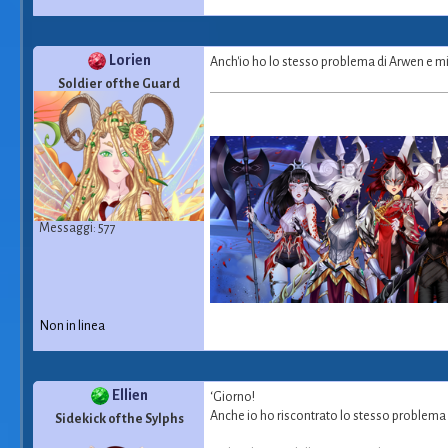
Lorien
Anch'io ho lo stesso problema di Arwen e mi
Soldier of the Guard
Messaggi: 577
Non in linea
Ellien
‘Giorno!
Anche io ho riscontrato lo stesso problema c
Sidekick of the Sylphs