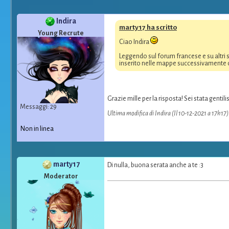
Indira
marty17 ha scritto
Young Recrute
Ciao Indira
Leggendo sul forum francese e su altri s
inserito nelle mappe successivamente c
Grazie mille per la risposta! Sei stata gentil
Messaggi: 29
Ultima modifica di Indira (Il 10-12-2021 a 17h17)
Non in linea
marty17
Di nulla, buona serata anche a te :3
Moderator