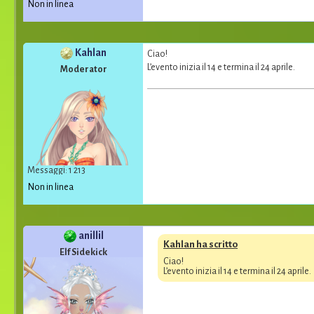
Non in linea
Kahlan
Ciao!
L’evento inizia il 14 e termina il 24 aprile.
Moderator
Messaggi: 1 213
Non in linea
anillil
Kahlan ha scritto
Elf Sidekick
Ciao!
L’evento inizia il 14 e termina il 24 aprile.