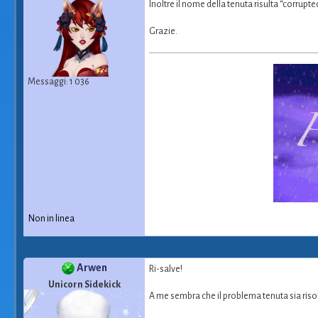
Inoltre il nome della tenuta risulta “corrupte
Grazie.
Messaggi: 1 036
Non in linea
Arwen
Ri-salve!
Unicorn Sidekick
A me sembra che il problema tenuta sia risol