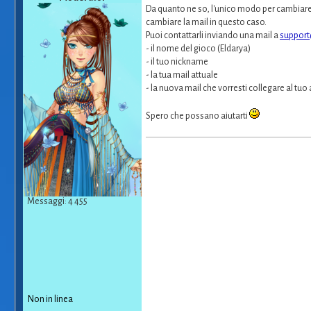
Da quanto ne so, l'unico modo per cambiare e
cambiare la mail in questo caso.
Puoi contattarli inviando una mail a
suppor
- il nome del gioco (Eldarya)
- il tuo nickname
- la tua mail attuale
- la nuova mail che vorresti collegare al tuo
Spero che possano aiutarti
Messaggi: 4 455
Non in linea