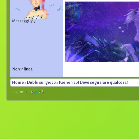
Messaggi: 313
Non in linea
Home
»
Dubbi sul gioco
» [Generico] Devo segnalare qualcosa!
Pagine :
1
...
4
5
6
7
8