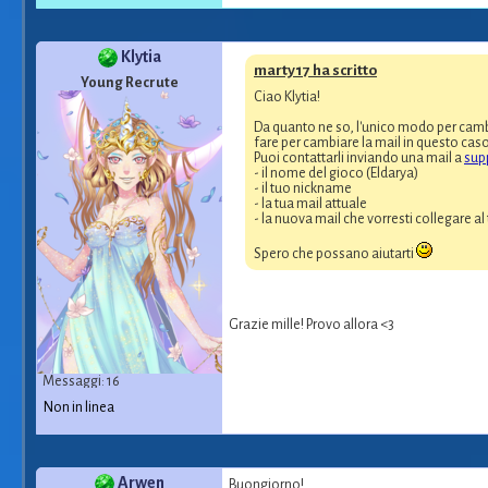
Klytia
marty17 ha scritto
Young Recrute
Ciao Klytia!
Da quanto ne so, l'unico modo per cambi
fare per cambiare la mail in questo caso
Puoi contattarli inviando una mail a
sup
- il nome del gioco (Eldarya)
- il tuo nickname
- la tua mail attuale
- la nuova mail che vorresti collegare a
Spero che possano aiutarti
Grazie mille! Provo allora <3
Messaggi: 16
Non in linea
Arwen
Buongiorno!