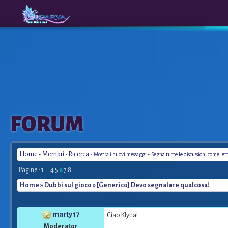
The
A New
FORUM
Origins
Era
Home
-
Membri
-
Ricerca
-
-
Mostra i nuovi messaggi
Segna tutte le discussioni come let
Pagine :
1
...
4
5
6
7
8
Home
»
Dubbi sul gioco
» [Generico] Devo segnalare qualcosa!
marty17
Ciao Klytia!
Moderator