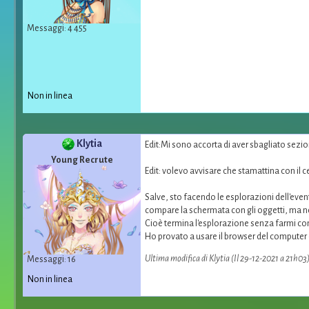
Messaggi: 4 455
Non in linea
Klytia
Edit:Mi sono accorta di aver sbagliato sezio
Young Recrute
Edit: volevo avvisare che stamattina con il c
Salve, sto facendo le esplorazioni dell'event
compare la schermata con gli oggetti, ma ne
Cioè termina l'esplorazione senza farmi con
Ho provato a usare il browser del computer e
Ultima modifica di Klytia (Il 29-12-2021 a 21h03
Messaggi: 16
Non in linea