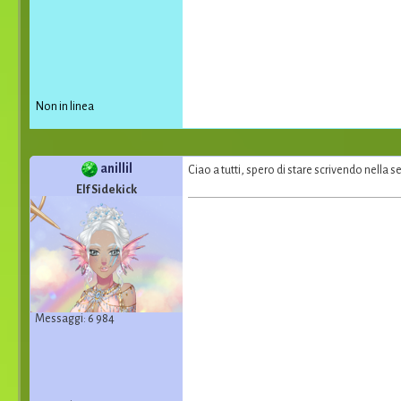
Non in linea
anillil
Ciao a tutti, spero di stare scrivendo nella 
Elf Sidekick
Messaggi: 6 984