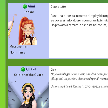
Aimi
Ciao a tutte!
Rookie
Avrei una curiosità in merito al replay history
Se dovessi farlo, dovrei ricomprare la tenuta
Ho provato a cercare la risposta nel forum, 
Messaggi: 141
Non in linea
Quake
Ciao
No, avendola già nell'armadio non devi ricomprarla 
Soldier of the Guard
già; quindi un pochino di maana li spendi, ma s
Ultima modifica di Quake (Il 07-01-2022 a 11h01