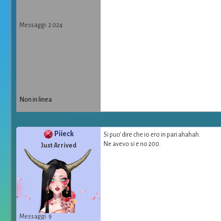
Messaggi: 2 024
Non in linea
Piieck
Si puo' dire che io ero in pari ahahah.
Ne avevo si e no 200.
Just Arrived
Messaggi: 9