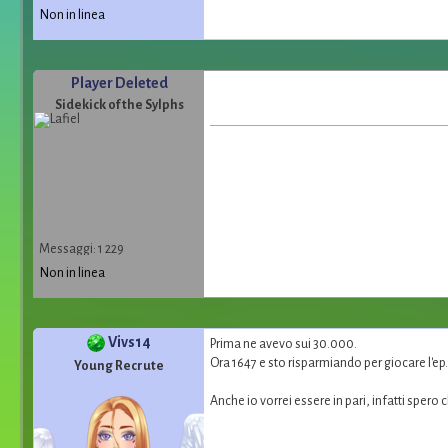
Non in linea
Player Deleted
Sidekick of the Sylphs
Messaggi: 1 229
Non in linea
Vivs14
Prima ne avevo sui 30.000.
Ora 1647 e sto risparmiando per giocare l'ep.
Young Recrute
Anche io vorrei essere in pari, infatti sper