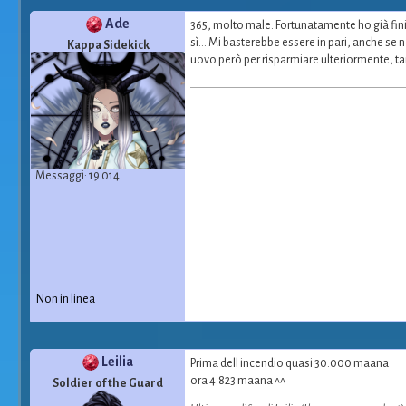
Ade
365, molto male. Fortunatamente ho già finit
sì... Mi basterebbe essere in pari, anche se
Kappa Sidekick
uovo però per risparmiare ulteriormente, t
Messaggi: 19 014
Non in linea
Leilia
Prima dell incendio quasi 30.000 maana
ora 4.823 maana ^^
Soldier of the Guard