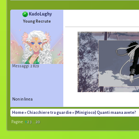
KudoLughy
Young Recrute
Messaggi: 2 829
Non in linea
Home
»
Chiacchiere tra guardie
» [Minigioco] Quanti maana avete?
Pagine :
1
2
3
...
20