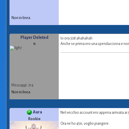
Non in linea
Player Deleted
Io ora 338 ahahahah
π
Anche se prima ero una spendacciona e non 
Messaggi: 314
Non in linea
Aura
Nel vecchio account ero appena arrivata a
Rookie
Ora ne ho 456, voglio piangere.