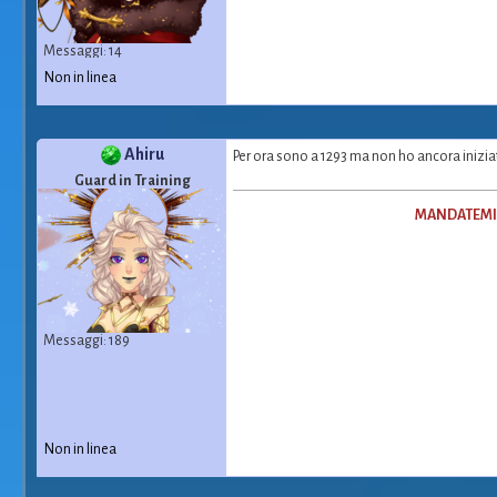
Messaggi: 14
Non in linea
Ahiru
Per ora sono a 1293 ma non ho ancora inizi
Guard in Training
MANDATEMI P
Messaggi: 189
Non in linea