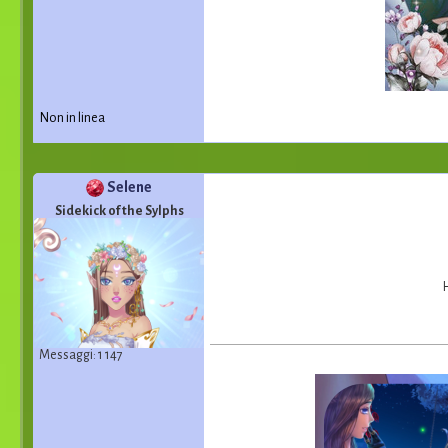
Non in linea
Selene
Sidekick of the Sylphs
H
Messaggi: 1 147