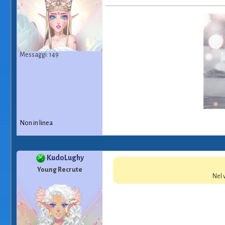
Messaggi: 149
Non in linea
KudoLughy
Young Recrute
Nel 