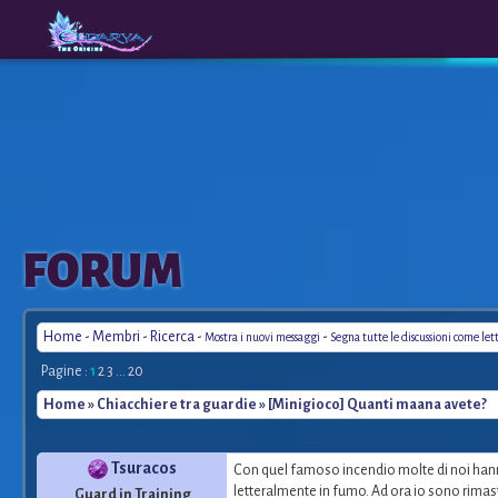
The
A New
FORUM
Origins
Era
Home
-
Membri
-
Ricerca
-
-
Mostra i nuovi messaggi
Segna tutte le discussioni come let
Pagine :
1
2
3
...
20
Home
»
Chiacchiere tra guardie
» [Minigioco] Quanti maana avete?
Tsuracos
Con quel famoso incendio molte di noi hann
letteralmente in fumo. Ad ora io sono rimas
Guard in Training