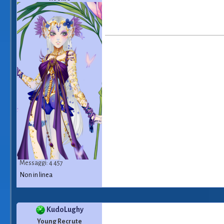
Messaggi: 4 457
Non in linea
KudoLughy
Young Recrute