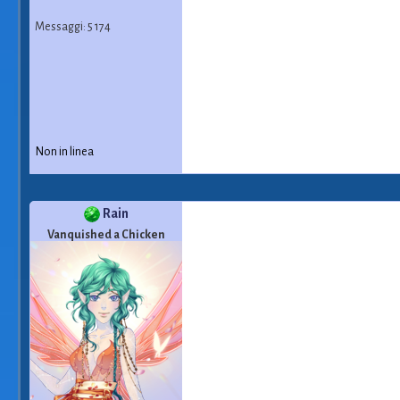
Messaggi: 5 174
Non in linea
Rain
Vanquished a Chicken