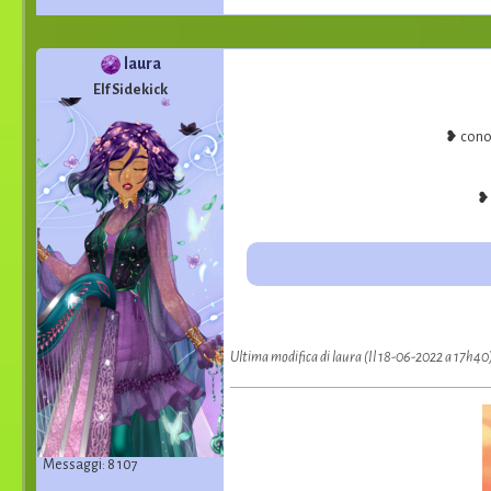
laura
Elf Sidekick
❥ conos
❥ 
Ultima modifica di laura (Il 18-06-2022 a 17h40
Messaggi: 8 107