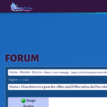
The
A New
FORUM
Origins
Era
Home
-
Membri
-
Ricerca
-
-
Mostra i nuovi messaggi
Segna tutte le discussioni come let
Pagine :
1
2
3
4
5
Home
»
Chiacchiere tra guardie
» [Mercato] Il Mercatino dei Purrek
Stage
Rookie