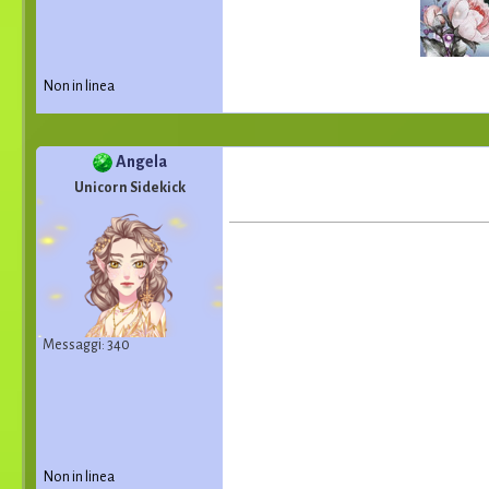
Non in linea
Angela
Unicorn Sidekick
Messaggi: 340
Non in linea