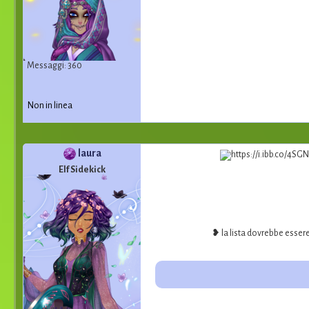
Messaggi: 360
Non in linea
laura
Elf Sidekick
❥ la lista dovrebbe esser