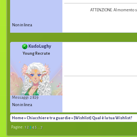
ATTENZIONE: Al momento sono
Non in linea
KudoLughy
Young Recrute
Messaggi: 2 829
Non in linea
Home
»
Chiacchiere tra guardie
» [Wishlist] Qual è la tua Wishlist?
Pagine :
1
2
3
4
5
...
7