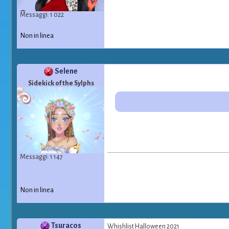
Messaggi: 1 022
Non in linea
Selene
Sidekick of the Sylphs
Messaggi: 1 147
Non in linea
Tsuracos
Whishlist Halloween 2021