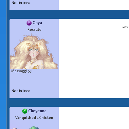
Non in linea
Gaya
So che
Recrute
Messaggi: 53
Non in linea
Cheyenne
Vanquished a Chicken