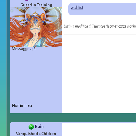
Guard in Training
wishlist
Ultima modifica di Tsuracos (Il 07-11-2021 a 01
Messaggi: 238
Non in linea
Rain
Vanquished a Chicken