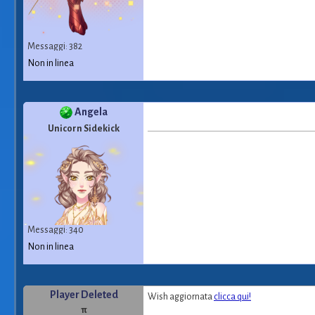
Messaggi: 382
Non in linea
Angela
Unicorn Sidekick
Messaggi: 340
Non in linea
Player Deleted
Wish aggiornata
clicca qui!
π