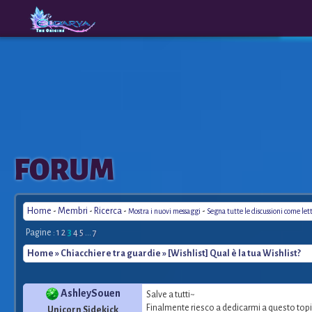
The
A New
FORUM
Origins
Era
Home
-
Membri
-
Ricerca
-
-
Mostra i nuovi messaggi
Segna tutte le discussioni come let
Pagine :
1
2
3
4
5
...
7
Home
»
Chiacchiere tra guardie
» [Wishlist] Qual è la tua Wishlist?
AshleySouen
Salve a tutti~
Finalmente riesco a dedicarmi a questo topi
Unicorn Sidekick