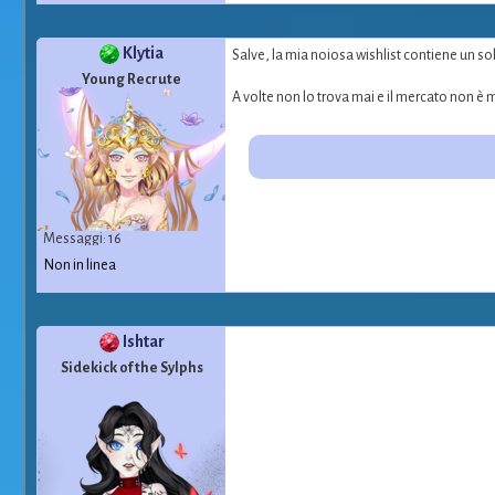
Klytia
Salve, la mia noiosa wishlist contiene un sol
Young Recrute
A volte non lo trova mai e il mercato non è m
Messaggi: 16
Non in linea
Ishtar
Sidekick of the Sylphs