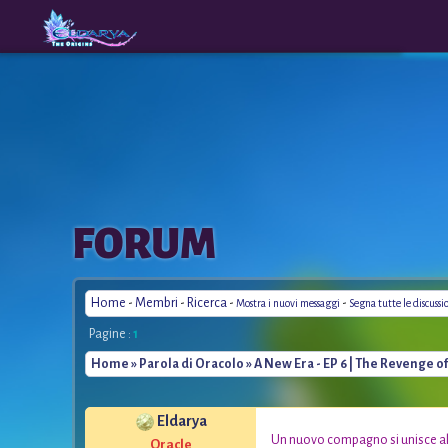
The
A New
FORUM
Origins
Era
Home
-
Membri
-
Ricerca
-
-
Mostra i nuovi messaggi
Segna tutte le discussi
Pagine :
1
Home
»
Parola di Oracolo
» A New Era - EP 6 | The Revenge o
Eldarya
*
Un nuovo compagno si unisce alla
Oracle