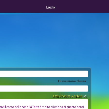
Log In
Discussione chiusa
Il 28-07-2021 a 11h08
#1
l corso delle cose: la Terra è molto più vicina di quanto pensi.