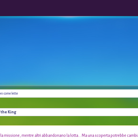
oni come lette
f the King
 missione, mentre altri abbandonano la lotta... Ma una scoperta potrebbe cambiare i