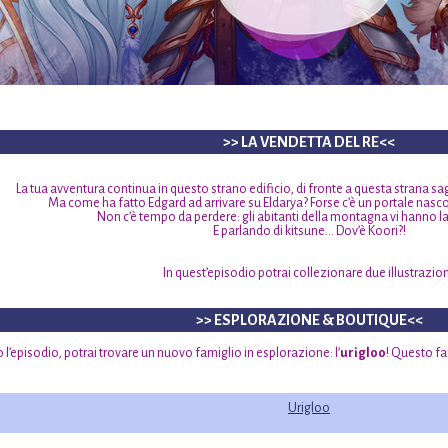
>> LA VENDETTA DEL RE<<
La tua avventura continua in questo strano edificio, di fronte a questa stra
Ma come ha fatto Edgard ad arrivare su Eldarya? Forse c’è un portale nas
Non c’è tempo da perdere: gli abitanti della montagna vi hanno la
E parlando di kitsune… Dov’è Koori?!
In quest’episodio potrai collezionare due illustrazion
>> ESPLORAZIONE & BOUTIQUE<<
l’episodio, potrai trovare un nuovo famiglio in esplorazione: l’
urigloo
! Questo fa
Urigloo