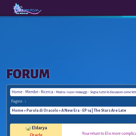
The
A New
FORUM
Origins
Era
Home
-
Membri
-
Ricerca
-
-
Mostra i nuovi messaggi
Segna tutte le discussioni come let
Pagine :
1
Home
»
Parola di Oracolo
» A New Era - EP 14 | The Stars Are Late
Eldarya
*
Your return to El is more complic
Oracle