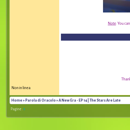
Note
: You can
Thank
Non in linea
Home
»
Parola di Oracolo
» A New Era - EP 14 | The Stars Are Late
Pagine :
1