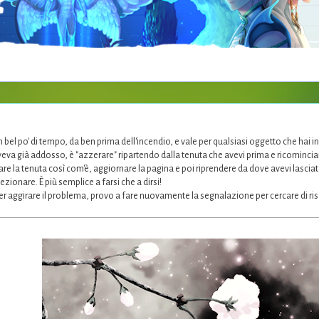
bel po' di tempo, da ben prima dell'incendio, e vale per qualsiasi oggetto che hai
veva già addosso, è "azzerare" ripartendo dalla tenuta che avevi prima e ricominci
lvare la tenuta così com'è, aggiornare la pagina e poi riprendere da dove avevi lasciato
zionare. È più semplice a farsi che a dirsi!
er aggirare il problema, provo a fare nuovamente la segnalazione per cercare di ris