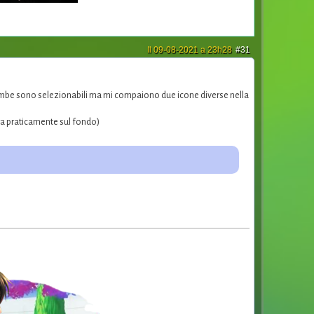
Il 09-08-2021 a 23h28
#31
trambe sono selezionabili ma mi compaiono due icone diverse nella
ltra praticamente sul fondo)