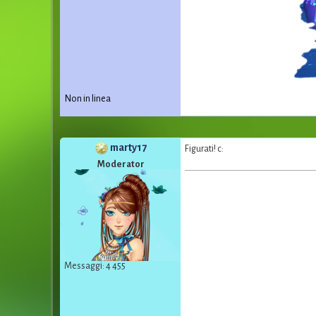
Non in linea
marty17
Figurati! c:
Moderator
Messaggi: 4 455