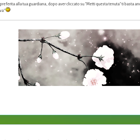
preferita alla tua guardiana, dopo aver cliccato su "Metti questa tenuta" ti basta a
lva"