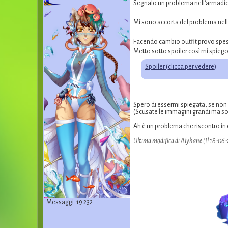
Segnalo un problema nell'armadio,
Mi sono accorta del problema nella s
Facendo cambio outfit provo spess
Metto sotto spoiler così mi spieg
Spoiler (clicca per vedere)
Spero di essermi spiegata, se non 
(Scusate le immagini grandi ma s
Ah è un problema che riscontro in 
Ultima modifica di Alyhane (Il 18-06
Messaggi: 19 232