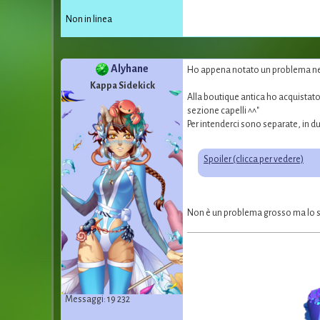
Non in linea
Alyhane
Ho appena notato un problema nel
Kappa Sidekick
Alla boutique antica ho acquistat
sezione capelli ^^"
Per intenderci sono separate, in due
Spoiler (clicca per vedere)
Non è un problema grosso ma lo
Messaggi: 19 232