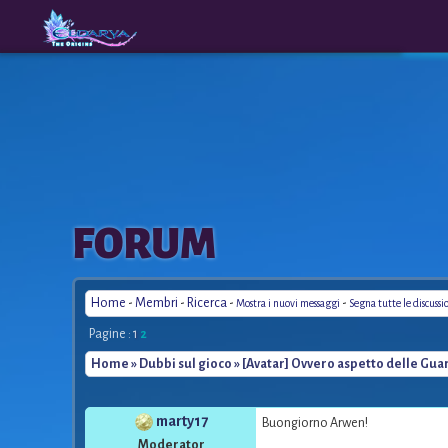
The
A New
FORUM
Origins
Era
Home
-
Membri
-
Ricerca
-
-
Mostra i nuovi messaggi
Segna tutte le discussi
Pagine :
1
2
Home
»
Dubbi sul gioco
» [Avatar] Ovvero aspetto delle Gua
marty17
Buongiorno Arwen!
Moderator