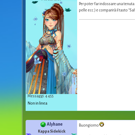
Per poter far indossare una tenuta 
pelle ecc.) e comparirà il tasto "Sa
Messaggi: 4 455
Non in linea
Alyhane
Buongiorno
Kappa Sidekick