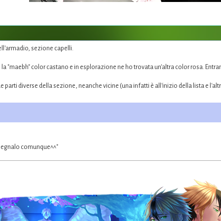
l'armadio, sezione capelli.
o la "maebh" color castano e in esplorazione ne ho trovata un'altra color rosa. En
 parti diverse della sezione, neanche vicine (una infatti è all'inizio della lista e l'a
 segnalo comunque^^"