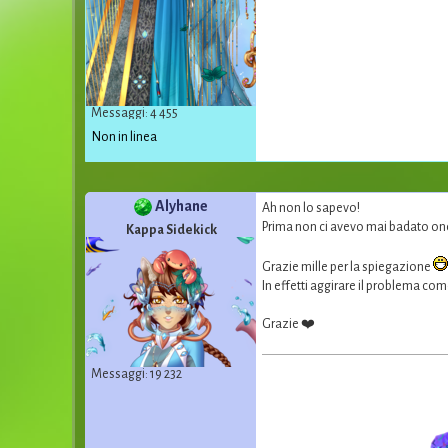
Messaggi: 4 455
Non in linea
Alyhane
Ah non lo sapevo!
Prima non ci avevo mai badato o
Kappa Sidekick
Grazie mille per la spiegazione
In effetti aggirare il problema com
Grazie ❤️
Messaggi: 19 232