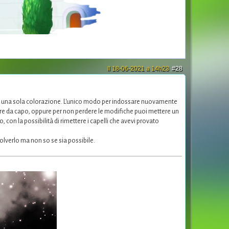
Il 18-06-2021 a 14h23
#28
 in una sola colorazione. L'unico modo per indossare nuovamente
are da capo, oppure per non perdere le modifiche puoi mettere un
, con la possibilità di rimettere i capelli che avevi provato
olverlo ma non so se sia possibile.