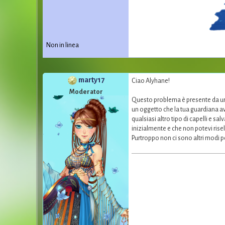
Non in linea
marty17
Ciao Alyhane!
Moderator
Questo problema è presente da un 
un oggetto che la tua guardiana a
qualsiasi altro tipo di capelli e sa
inizialmente e che non potevi risele
Purtroppo non ci sono altri modi p