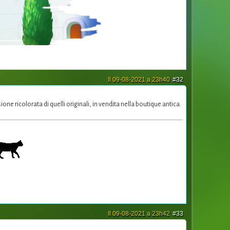
Il 09-08-2021 a 23h40
#32
ne ricolorata di quelli originali, in vendita nella boutique antica.
Il 09-08-2021 a 23h42
#33