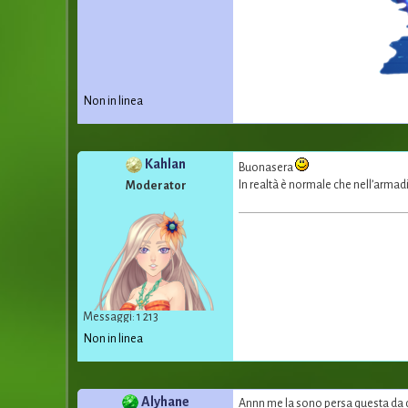
Non in linea
Kahlan
Buonasera
In realtà è normale che nell’armadi
Moderator
Messaggi: 1 213
Non in linea
Alyhane
Annn me la sono persa questa da 