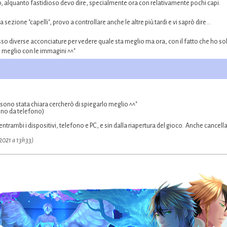
 alquanto fastidioso devo dire, specialmente ora con relativamente pochi capi.
ezione "capelli", provo a controllare anche le altre più tardi e vi saprò dire...
o diverse acconciature per vedere quale sta meglio ma ora, con il fatto che ho sol
o meglio con le immagini ^^"
sono stata chiara cercherò di spiegarlo meglio ^^"
ono da telefono)
entrambi i dispositivi, telefono e PC, e sin dalla riapertura del gioco. Anche cancel
-2021 a 13h33)