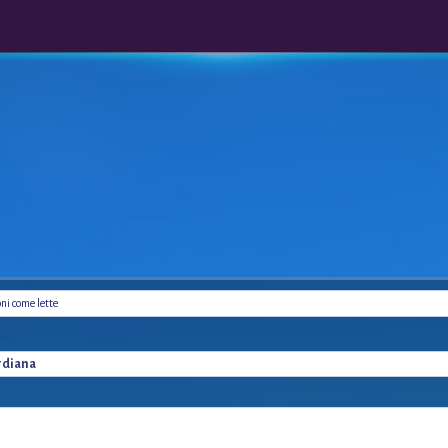
oni come lette
rdiana